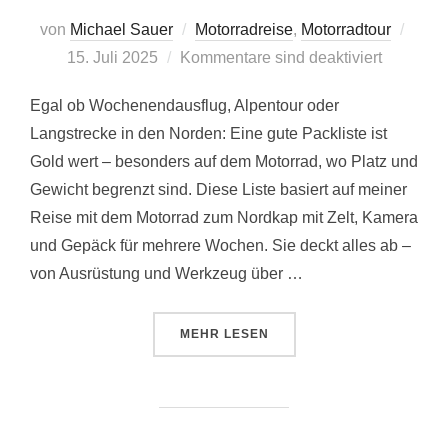
Veröff
von
Michael Sauer
Motorradreise
,
Motorradtour
am
15. Juli 2025
Kommentare sind deaktiviert
Egal ob Wochenendausflug, Alpentour oder
Langstrecke in den Norden: Eine gute Packliste ist
Gold wert – besonders auf dem Motorrad, wo Platz und
Gewicht begrenzt sind. Diese Liste basiert auf meiner
Reise mit dem Motorrad zum Nordkap mit Zelt, Kamera
und Gepäck für mehrere Wochen. Sie deckt alles ab –
von Ausrüstung und Werkzeug über …
ÜBER „PACKLISTE FÜR DEINE 
MEHR
LESEN