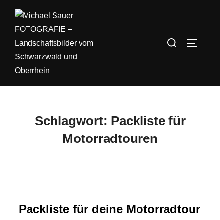
Zum
Inhalt
springen
Suchen
SEITEN
nach:
Schlagwort:
Packliste für
Motorradtouren
Packliste für deine Motorradtour