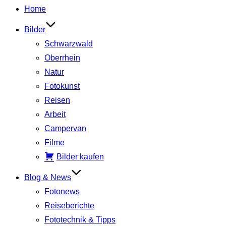
Inhalt
Home
springen
Bilder
Schwarzwald
Oberrhein
Natur
Fotokunst
Reisen
Arbeit
Campervan
Filme
Bilder kaufen
Blog & News
Fotonews
Reiseberichte
Fototechnik & Tipps