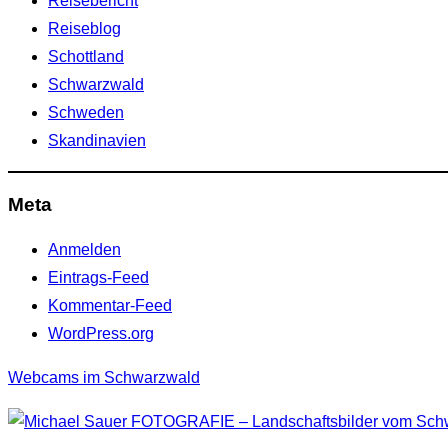
Reisebericht
Reiseblog
Schottland
Schwarzwald
Schweden
Skandinavien
Meta
Anmelden
Eintrags-Feed
Kommentar-Feed
WordPress.org
Webcams im Schwarzwald
Zum