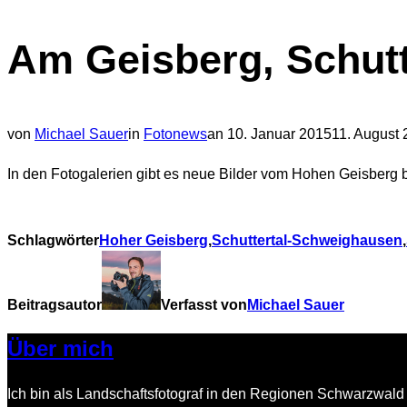
Navigation
Am Geisberg, Schut
umschalten
Veröffentlicht
von
Michael Sauer
in
Fotonews
an
10. Januar 2015
11. August
am
In den Fotogalerien gibt es neue Bilder vom Hohen Geisberg 
Schlagwörter
Hoher Geisberg
,
Schuttertal-Schweighausen
,
Beitragsautor
Verfasst von
Michael Sauer
Über mich
Ich bin als Landschaftsfotograf in den Regionen Schwarzwald 