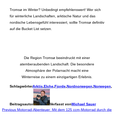
Tromsø im Winter? Unbedingt empfehlenswert! Wer sich
für winterliche Landschaften, arktische Natur und das
nordische Lebensgefühl interessiert, sollte Tromsø definitiv
auf die Bucket List setzen.
Die Region Tromsø beeindruckt mit einer
atemberaubenden Landschaft. Die besondere
Atmosphäre der Polarnacht macht eine
Winterreise zu einem einzigartigen Erlebnis.
Schlagwörter
Arktis
,
Elche
,
Fjorde
,
Nordnorwegen
,
Norwegen
,
P
Beitragsautor
Verfasst von
Michael Sauer
Beitragsnavigation
Previous
Previous
Motorrad-Abenteuer: Mit dem 125 ccm-Motorrad durch die