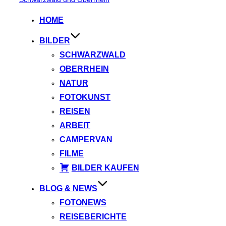
springen
HOME
BILDER
SCHWARZWALD
OBERRHEIN
NATUR
FOTOKUNST
REISEN
ARBEIT
CAMPERVAN
FILME
BILDER KAUFEN
BLOG & NEWS
FOTONEWS
REISEBERICHTE