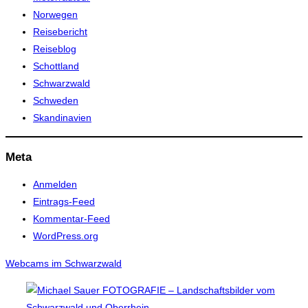
Norwegen
Reisebericht
Reiseblog
Schottland
Schwarzwald
Schweden
Skandinavien
Meta
Anmelden
Eintrags-Feed
Kommentar-Feed
WordPress.org
Webcams im Schwarzwald
Zum
Inhalt