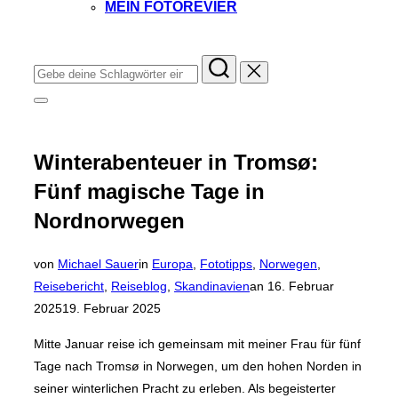
MEIN FOTOREVIER
Instagram
Facebook
YouTube
TikTok
Suchen
nach:
Seitenleiste
&
Navigation
umschalten
Winterabenteuer in Tromsø:
Fünf magische Tage in
Nordnorwegen
von
Michael Sauer
in
Europa
,
Fototipps
,
Norwegen
,
Veröffentlicht
Reisebericht
,
Reiseblog
,
Skandinavien
an
16. Februar
am
2025
19. Februar 2025
Mitte Januar reise ich gemeinsam mit meiner Frau für fünf
Tage nach Tromsø in Norwegen, um den hohen Norden in
seiner winterlichen Pracht zu erleben. Als begeisterter