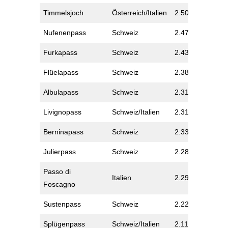
Timmelsjoch
Österreich/Italien
2.509
Nufenenpass
Schweiz
2.477
Furkapass
Schweiz
2.436
Flüelapass
Schweiz
2.384
Albulapass
Schweiz
2.315
Livignopass
Schweiz/Italien
2.315
Berninapass
Schweiz
2.330
Julierpass
Schweiz
2.284
Passo di
Italien
2.291
Foscagno
Sustenpass
Schweiz
2.224
Splügenpass
Schweiz/Italien
2.114