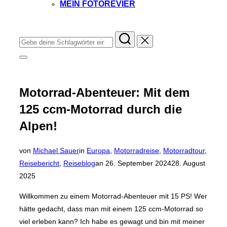
MEIN FOTOREVIER
Instagram
Facebook
YouTube
TikTok
Suchen
nach:
Seitenleiste
&
Navigation
umschalten
Motorrad-Abenteuer: Mit dem
125 ccm-Motorrad durch die
Alpen!
von
Michael Sauer
in
Europa
,
Motorradreise
,
Motorradtour
,
Veröffentlicht
Reisebericht
,
Reiseblog
an
26. September 2024
28. August
am
2025
Willkommen zu einem Motorrad-Abenteuer mit 15 PS! Wer
hätte gedacht, dass man mit einem 125 ccm-Motorrad so
viel erleben kann? Ich habe es gewagt und bin mit meiner