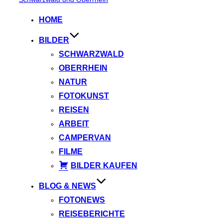
springen
HOME
BILDER
SCHWARZWALD
OBERRHEIN
NATUR
FOTOKUNST
REISEN
ARBEIT
CAMPERVAN
FILME
BILDER KAUFEN
BLOG & NEWS
FOTONEWS
REISEBERICHTE