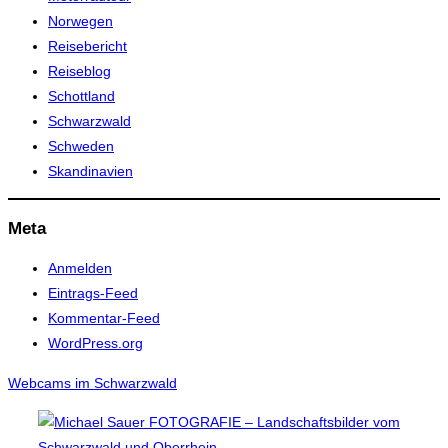
Norwegen
Reisebericht
Reiseblog
Schottland
Schwarzwald
Schweden
Skandinavien
Meta
Anmelden
Eintrags-Feed
Kommentar-Feed
WordPress.org
Webcams im Schwarzwald
Zum
Inhalt