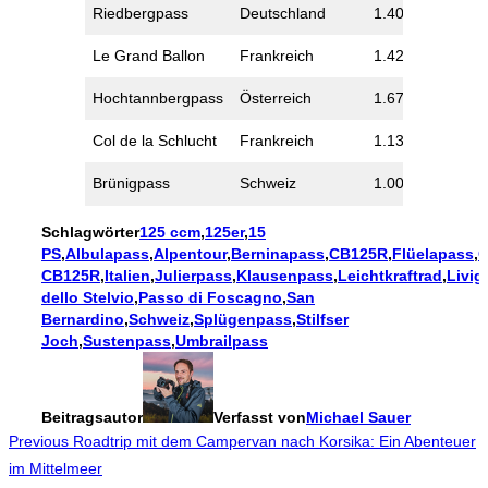
Riedbergpass
Deutschland
1.409
Le Grand Ballon
Frankreich
1.424
Hochtannbergpass
Österreich
1.679
Col de la Schlucht
Frankreich
1.139
Brünigpass
Schweiz
1.008
Schlagwörter
125 ccm
,
125er
,
15
PS
,
Albulapass
,
Alpentour
,
Berninapass
,
CB125R
,
Flüelapass
,
G
CB125R
,
Italien
,
Julierpass
,
Klausenpass
,
Leichtkraftrad
,
Livi
dello Stelvio
,
Passo di Foscagno
,
San
Bernardino
,
Schweiz
,
Splügenpass
,
Stilfser
Joch
,
Sustenpass
,
Umbrailpass
Beitragsautor
Verfasst von
Michael Sauer
Beitragsnavigation
Previous
Previous
Roadtrip mit dem Campervan nach Korsika: Ein Abenteuer
im Mittelmeer