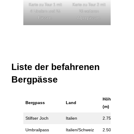
Karte zu Tour 1 mit
Karte zu Tour 2 mit
4 Ländern und 15
16 weiteren
Pässen.
Alpenpässen.
Liste der befahrenen
Bergpässe
Höhe
Bergpass
Land
(m)
Stilfser Joch
Italien
2.758
Umbrailpass
Italien/Schweiz
2.503