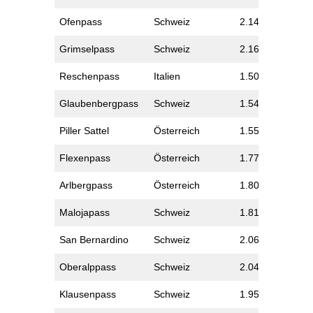
Ofenpass
Schweiz
2.149
Grimselpass
Schweiz
2.165
Reschenpass
Italien
1.507
Glaubenbergpass
Schweiz
1.540
Piller Sattel
Österreich
1.559
Flexenpass
Österreich
1.773
Arlbergpass
Österreich
1.802
Malojapass
Schweiz
1.815
San Bernardino
Schweiz
2.066
Oberalppass
Schweiz
2.044
Klausenpass
Schweiz
1.952