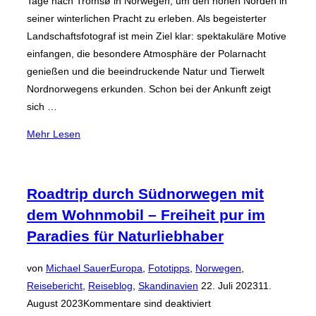
Tage nach Tromsø in Norwegen, um den hohen Norden in
seiner winterlichen Pracht zu erleben. Als begeisterter
Landschaftsfotograf ist mein Ziel klar: spektakuläre Motive
einfangen, die besondere Atmosphäre der Polarnacht
genießen und die beeindruckende Natur und Tierwelt
Nordnorwegens erkunden. Schon bei der Ankunft zeigt
sich …
über
Mehr
Lesen
„Winterabenteuer
in
Tromsø:
Roadtrip durch Südnorwegen mit
Fünf
dem Wohnmobil – Freiheit pur im
magische
Paradies für Naturliebhaber
Tage
in
von
Michael Sauer
Europa
,
Fototipps
,
Norwegen
,
Nordnorwegen“
Veröffentlicht
Reisebericht
,
Reiseblog
,
Skandinavien
22. Juli 2023
11.
am
August 2023
Kommentare sind deaktiviert