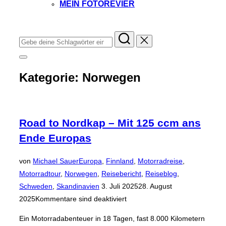
MEIN FOTOREVIER
Instagram
Facebook
YouTube
TikTok
Suchen
nach:
Seitenleiste
&
Kategorie:
Norwegen
Navigation
umschalten
Road to Nordkap – Mit 125 ccm ans
Ende Europas
von
Michael Sauer
Europa
,
Finnland
,
Motorradreise
,
Motorradtour
,
Norwegen
,
Reisebericht
,
Reiseblog
,
Veröffentlicht
Schweden
,
Skandinavien
3. Juli 2025
28. August
am
2025
Kommentare sind deaktiviert
Ein Motorradabenteuer in 18 Tagen, fast 8.000 Kilometern