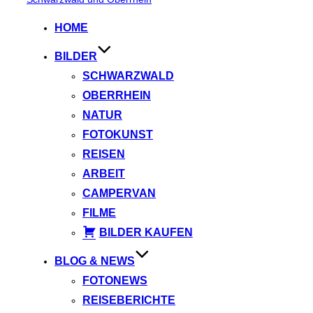
springen
HOME
BILDER
SCHWARZWALD
OBERRHEIN
NATUR
FOTOKUNST
REISEN
ARBEIT
CAMPERVAN
FILME
BILDER KAUFEN
BLOG & NEWS
FOTONEWS
REISEBERICHTE