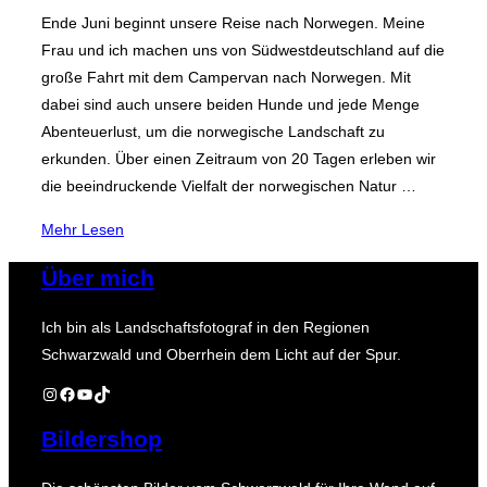
Ende Juni beginnt unsere Reise nach Norwegen. Meine
Frau und ich machen uns von Südwestdeutschland auf die
große Fahrt mit dem Campervan nach Norwegen. Mit
dabei sind auch unsere beiden Hunde und jede Menge
Abenteuerlust, um die norwegische Landschaft zu
erkunden. Über einen Zeitraum von 20 Tagen erleben wir
die beeindruckende Vielfalt der norwegischen Natur …
über
Mehr
Lesen
„Roadtrip
Über mich
durch
Südnorwegen
Ich bin als Landschaftsfotograf in den Regionen
mit
Schwarzwald und Oberrhein dem Licht auf der Spur.
dem
Wohnmobil
Instagram
Facebook
YouTube
TikTok
–
Bildershop
Freiheit
pur