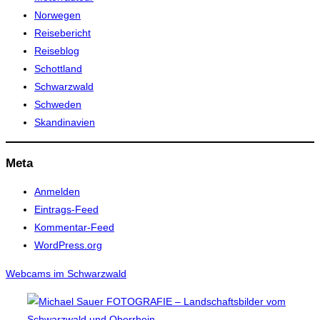
Norwegen
Reisebericht
Reiseblog
Schottland
Schwarzwald
Schweden
Skandinavien
Meta
Anmelden
Eintrags-Feed
Kommentar-Feed
WordPress.org
Webcams im Schwarzwald
Zum
Inhalt