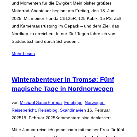
und Momenten für die Ewigkeit Mein bisher größtes
Motorrad-Abenteuer beginnt am Freitag, den 13. Juni
2025: Mit meiner Honda CB125R, 125 Kubik, 15 PS, Zelt
und Kameraausrüstung im Gepäck – und dem Ziel, das
Nordkap zu erreichen. In nur fünf Tagen fahre ich von
Süddeutschland durch Schweden …
über
Mehr
Lesen
„Road
to
Nordkap
Winterabenteuer in Tromsø: Fünf
–
magische Tage in Nordnorwegen
Mit
125
von
Michael Sauer
Europa
,
Fototipps
,
Norwegen
,
ccm
Veröffentlicht
Reisebericht
,
Reiseblog
,
Skandinavien
16. Februar
ans
am
2025
19. Februar 2025
Kommentare sind deaktiviert
Ende
Europas“
Mitte Januar reise ich gemeinsam mit meiner Frau für fünf