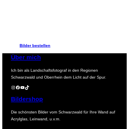
FOTOKUNST
Die schönsten Bilder vom Schwarzwald als
exklusive Sondereditionen BLACK FOREST,
PHOTO MEETS ART und MOTIVATION.
Bilder bestellen
Über mich
Ich bin als Landschaftsfotograf in den Regionen
Schwarzwald und Oberrhein dem Licht auf der Spur.
Instagram
Facebook
YouTube
TikTok
Bildershop
Die schönsten Bilder vom Schwarzwald für Ihre Wand auf
Acrylglas, Leinwand, u.v.m.