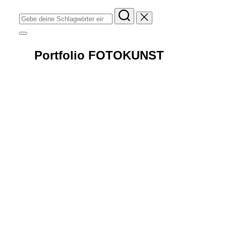
Suchen
nach:
Seitenleiste
&
Navigation
Portfolio FOTOKUNST
umschalten
FOTOKUNST
Sondereditionen mit den beliebtesten