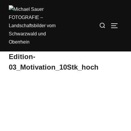
Zum
Inhalt
springen
Suchen
SEITEN
nach:
Edition-
03_Motivation_10Stk_hoch