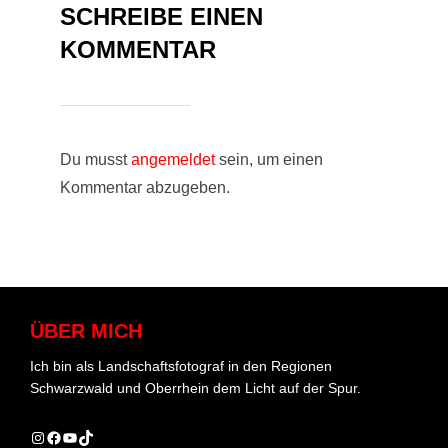
SCHREIBE EINEN
KOMMENTAR
Du musst
angemeldet
sein, um einen
Kommentar abzugeben.
ÜBER MICH
Ich bin als Landschaftsfotograf in den Regionen
Schwarzwald und Oberrhein dem Licht auf der Spur.
Instagram
Facebook
YouTube
TikTok