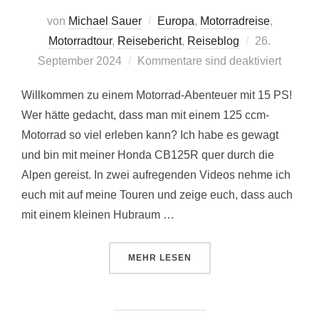
von
Michael Sauer
Europa
,
Motorradreise
,
Veröffentlich
Motorradtour
,
Reisebericht
,
Reiseblog
26.
am
September 2024
Kommentare sind deaktiviert
Willkommen zu einem Motorrad-Abenteuer mit 15 PS!
Wer hätte gedacht, dass man mit einem 125 ccm-
Motorrad so viel erleben kann? Ich habe es gewagt
und bin mit meiner Honda CB125R quer durch die
Alpen gereist. In zwei aufregenden Videos nehme ich
euch mit auf meine Touren und zeige euch, dass auch
mit einem kleinen Hubraum …
ÜBER „MOTORRAD-ABENTEUER: 
MEHR
LESEN