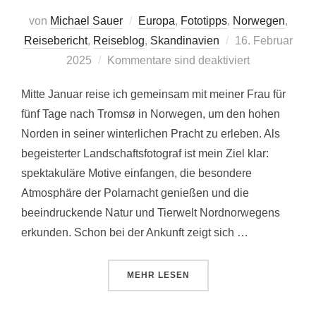
von
Michael Sauer
Europa
,
Fototipps
,
Norwegen
,
Veröffentlicht
Reisebericht
,
Reiseblog
,
Skandinavien
16. Februar
am
2025
Kommentare sind deaktiviert
Mitte Januar reise ich gemeinsam mit meiner Frau für
fünf Tage nach Tromsø in Norwegen, um den hohen
Norden in seiner winterlichen Pracht zu erleben. Als
begeisterter Landschaftsfotograf ist mein Ziel klar:
spektakuläre Motive einfangen, die besondere
Atmosphäre der Polarnacht genießen und die
beeindruckende Natur und Tierwelt Nordnorwegens
erkunden. Schon bei der Ankunft zeigt sich …
ÜBER „WINTERABENTEUER IN T
MEHR
LESEN