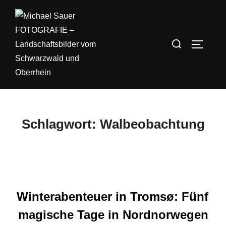
Zum
Inhalt
springen
Suchen
SEITEN
nach:
Schlagwort:
Walbeobachtung
Winterabenteuer in Tromsø: Fünf
magische Tage in Nordnorwegen