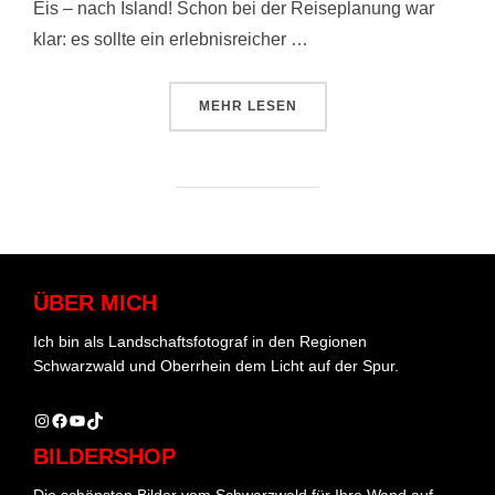
Eis – nach Island! Schon bei der Reiseplanung war
klar: es sollte ein erlebnisreicher …
ÜBER „ISLAND – ROADTRIP DUR
MEHR
LESEN
ÜBER MICH
Ich bin als Landschaftsfotograf in den Regionen
Schwarzwald und Oberrhein dem Licht auf der Spur.
Instagram
Facebook
YouTube
TikTok
BILDERSHOP