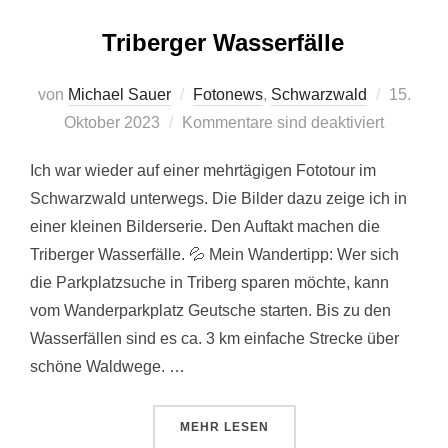
Triberger Wasserfälle
Veröffent
von
Michael Sauer
Fotonews
,
Schwarzwald
15.
am
Oktober 2023
Kommentare sind deaktiviert
Ich war wieder auf einer mehrtägigen Fototour im
Schwarzwald unterwegs. Die Bilder dazu zeige ich in
einer kleinen Bilderserie. Den Auftakt machen die
Triberger Wasserfälle. 💦 Mein Wandertipp: Wer sich
die Parkplatzsuche in Triberg sparen möchte, kann
vom Wanderparkplatz Geutsche starten. Bis zu den
Wasserfällen sind es ca. 3 km einfache Strecke über
schöne Waldwege. …
ÜBER „TRIBERGER WASSERFÄLL
MEHR
LESEN