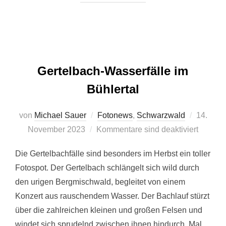
Gertelbach-Wasserfälle im
Bühlertal
Veröffent
von
Michael Sauer
Fotonews
,
Schwarzwald
14.
am
November 2023
Kommentare sind deaktiviert
Die Gertelbachfälle sind besonders im Herbst ein toller
Fotospot. Der Gertelbach schlängelt sich wild durch
den urigen Bergmischwald, begleitet von einem
Konzert aus rauschendem Wasser. Der Bachlauf stürzt
über die zahlreichen kleinen und großen Felsen und
windet sich sprudelnd zwischen ihnen hindurch. Mal