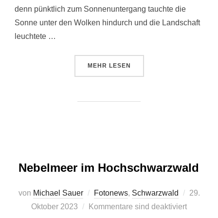
denn pünktlich zum Sonnenuntergang tauchte die
Sonne unter den Wolken hindurch und die Landschaft
leuchtete …
ÜBER „ALPENBLICK AUF DEM G
MEHR
LESEN
Nebelmeer im Hochschwarzwald
Veröffent
von
Michael Sauer
Fotonews
,
Schwarzwald
29.
am
Oktober 2023
Kommentare sind deaktiviert