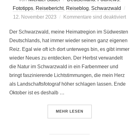
Veröff
Fototipps
,
Reisebericht
,
Reiseblog
,
Schwarzwald
am
12. November 2023
Kommentare sind deaktiviert
Der Schwarzwald, meine Heimatregion im Südwesten
Deutschlands, hat immer wieder seinen ganz eigenen
Reiz. Egal wie oft ich dort unterwegs bin, es gibt immer
wieder Neues zu entdecken. Der Herbst verwandelt
die Natur im Schwarzwald in ein Farbenmeer und
bringt faszinierende Lichtstimmungen, die mein Herz
als Landschaftsfotograf höher schlagen lassen. Ende
Oktober ist es deshalb …
ÜBER „FOTOGRAFISCHE ENTDE
MEHR
LESEN