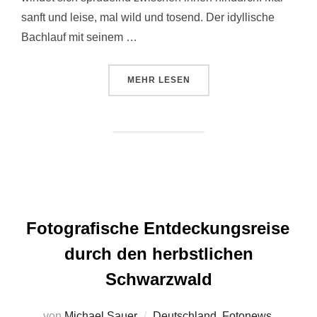
sanft und leise, mal wild und tosend. Der idyllische
Bachlauf mit seinem …
ÜBER „GERTELBACH-WASSERFÄL
MEHR
LESEN
Fotografische Entdeckungsreise
durch den herbstlichen
Schwarzwald
von
Michael Sauer
Deutschland
,
Fotonews
,