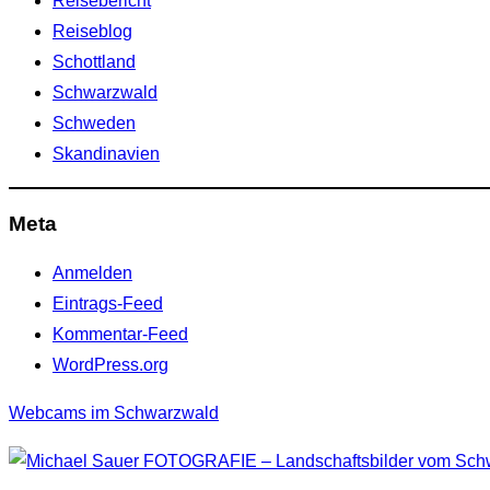
Reisebericht
Reiseblog
Schottland
Schwarzwald
Schweden
Skandinavien
Meta
Anmelden
Eintrags-Feed
Kommentar-Feed
WordPress.org
Webcams im Schwarzwald
Zum