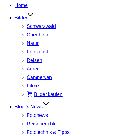
Inhalt
Home
springen
Bilder
Schwarzwald
Oberrhein
Natur
Fotokunst
Reisen
Arbeit
Campervan
Filme
Bilder kaufen
Blog & News
Fotonews
Reiseberichte
Fototechnik & Tipps