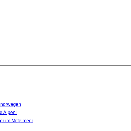
rdnorwegen
e Alpen!
r im Mittelmeer