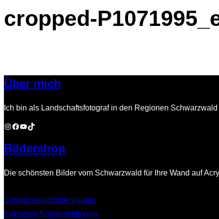
cropped-P1071995_e
Navigation
umschalten
Über mich
Ich bin als Landschaftsfotograf in den Regionen Schwarzwald 
Instagram
Facebook
YouTube
TikTok
Bildershop
Die schönsten Bilder vom Schwarzwald für Ihre Wand auf Acry
Schwarzwaldbilder kaufen
Exklusive Sondereditionen