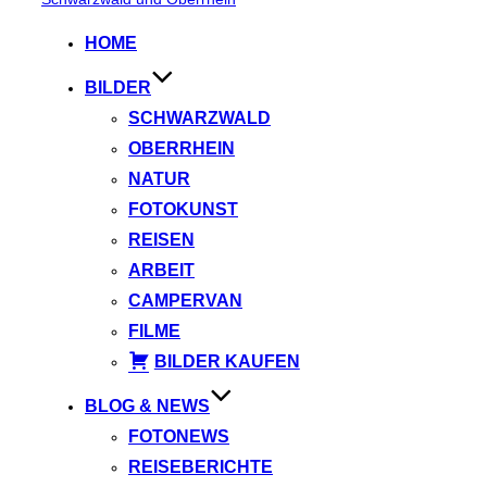
springen
HOME
BILDER
SCHWARZWALD
OBERRHEIN
NATUR
FOTOKUNST
REISEN
ARBEIT
CAMPERVAN
FILME
BILDER KAUFEN
BLOG & NEWS
FOTONEWS
REISEBERICHTE