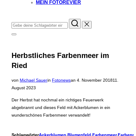
MEIN FOTOREVIER
Instagram
Facebook
YouTube
TikTok
Suchen
nach:
Seitenleiste
&
Navigation
umschalten
Herbstliches Farbenmeer im
Ried
Veröffentlicht
von
Michael Sauer
in
Fotonews
an
4. November 2018
11.
am
August 2023
Der Herbst hat nochmal ein richtiges Feuerwerk
abgebrannt und dieses Feld mit Ackerblumen in ein
wunderschönes Farbenmeer verwandelt!
Schlagwörter
Ackerblumen
,
Blumenfeld
,
Farbenmeer
,
Farbenr