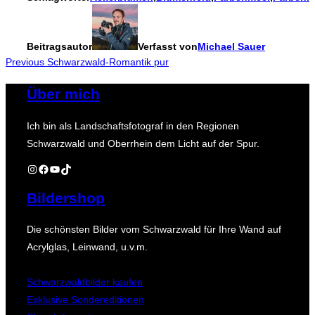
Beitragsautor
Verfasst von
Michael Sauer
Beitragsnavigation
Previous
Previous
Schwarzwald-Romantik pur
Über mich
Ich bin als Landschaftsfotograf in den Regionen
Schwarzwald und Oberrhein dem Licht auf der Spur.
Instagram
Facebook
YouTube
TikTok
Bildershop
Die schönsten Bilder vom Schwarzwald für Ihre Wand auf
Acrylglas, Leinwand, u.v.m.
Schwarzwaldbilder kaufen
Exklusive Sondereditionen