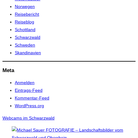
Norwegen
Reisebericht
Reiseblog
Schottland
Schwarzwald
Schweden
Skandinavien
Meta
Anmelden
Eintrags-Feed
Kommentar-Feed
WordPress.org
Webcams im Schwarzwald
Zum
Inhalt