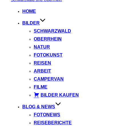
springen
HOME
BILDER
SCHWARZWALD
OBERRHEIN
NATUR
FOTOKUNST
REISEN
ARBEIT
CAMPERVAN
FILME
BILDER KAUFEN
BLOG & NEWS
FOTONEWS
REISEBERICHTE