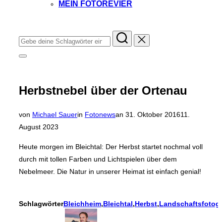
MEIN FOTOREVIER
Instagram
Facebook
YouTube
TikTok
Suchen
nach:
Seitenleiste
&
Navigation
umschalten
Herbstnebel über der Ortenau
Veröffentlicht
von
Michael Sauer
in
Fotonews
an
31. Oktober 2016
11.
am
August 2023
Heute morgen im Bleichtal: Der Herbst startet nochmal voll
durch mit tollen Farben und Lichtspielen über dem
Nebelmeer. Die Natur in unserer Heimat ist einfach genial!
Schlagwörter
Bleichheim
,
Bleichtal
,
Herbst
,
Landschaftsfotogr