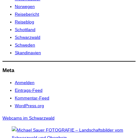
Norwegen
Reisebericht
Reiseblog
Schottland
Schwarzwald
Schweden
Skandinavien
Meta
Anmelden
Eintrags-Feed
Kommentar-Feed
WordPress.org
Webcams im Schwarzwald
Zum
Inhalt