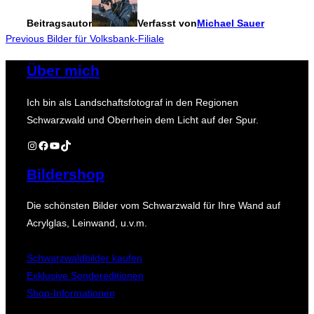
Beitragsautor
Verfasst von
Michael Sauer
Beitragsnavigation
Previous
Previous
Bilder für Volksbank-Filiale
Über mich
Ich bin als Landschaftsfotograf in den Regionen
Schwarzwald und Oberrhein dem Licht auf der Spur.
Instagram
Facebook
YouTube
TikTok
Bildershop
Die schönsten Bilder vom Schwarzwald für Ihre Wand auf
Acrylglas, Leinwand, u.v.m.
Schwarzwaldbilder kaufen
Exklusive Sondereditionen
Shop-Informationen