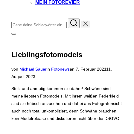
MEIN FOTOREVIER
Instagram
Facebook
YouTube
TikTok
Suchen
nach:
Seitenleiste
&
Navigation
umschalten
Lieblingsfotomodels
Veröffentlicht
von
Michael Sauer
in
Fotonews
an
7. Februar 2021
11.
am
August 2023
Stolz und anmutig kommen sie daher! Schwäne sind
meine liebsten Fotomodels. Mit ihrem weißen Federkleid
sind sie hübsch anzusehen und dabei aus Fotografensicht
auch noch total unkompliziert, denn Schwäne brauchen
kein Modelrelease und diskutieren nicht über die DSGVO.