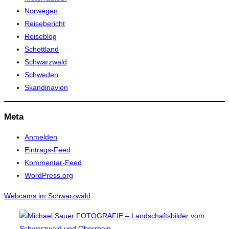
Norwegen
Reisebericht
Reiseblog
Schottland
Schwarzwald
Schweden
Skandinavien
Meta
Anmelden
Eintrags-Feed
Kommentar-Feed
WordPress.org
Webcams im Schwarzwald
Zum
Inhalt