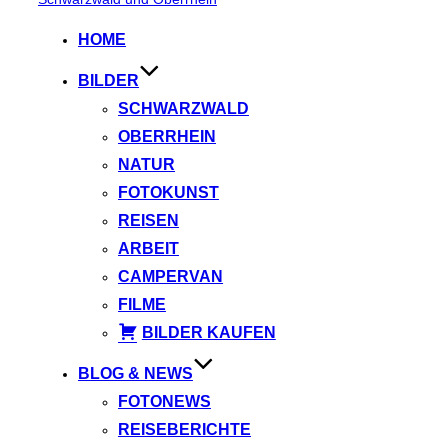
springen
HOME
BILDER
SCHWARZWALD
OBERRHEIN
NATUR
FOTOKUNST
REISEN
ARBEIT
CAMPERVAN
FILME
BILDER KAUFEN
BLOG & NEWS
FOTONEWS
REISEBERICHTE