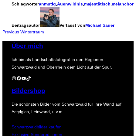
Schlagwörter
anmutig
,
Auenwildnis
,
majestätisch
,
melanchon
Beitragsautor
Verfasst von
Michael Sauer
Beitragsnavigation
Previous
Previous
Wintertraum
Über mich
Ich bin als Landschaftsfotograf in den Regionen
Schwarzwald und Oberrhein dem Licht auf der Spur.
Instagram
Facebook
YouTube
TikTok
Bildershop
Die schönsten Bilder vom Schwarzwald für Ihre Wand auf
Acrylglas, Leinwand, u.v.m.
Schwarzwaldbilder kaufen
Exklusive Sondereditionen