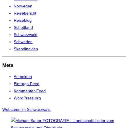
Norwegen
Reisebericht
Reiseblog
Schottland
Schwarzwald
Schweden
Skandinavien
Meta
Anmelden
Eintrags-Feed
Kommentar-Feed
WordPress.org
Webcams im Schwarzwald
Zum
Inhalt