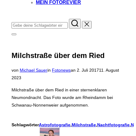
MEIN FOTOREVIER
Instagram
Facebook
YouTube
TikTok
Suchen
nach:
Seitenleiste
&
Navigation
umschalten
Milchstraße über dem Ried
Veröffentlicht
von
Michael Sauer
in
Fotonews
an
2. Juli 2017
11. August
am
2023
Milchstraße über dem Ried in einer sternenklaren
Neumondnacht. Das Foto wurde am Rheindamm bei
Schwanau-Nonnenweier aufgenommen.
Schlagwörter
Astrofotografie
,
Milchstraße
,
Nachtfotografie
,
Na