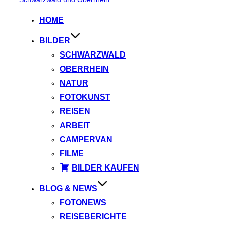
springen
HOME
BILDER
SCHWARZWALD
OBERRHEIN
NATUR
FOTOKUNST
REISEN
ARBEIT
CAMPERVAN
FILME
BILDER KAUFEN
BLOG & NEWS
FOTONEWS
REISEBERICHTE