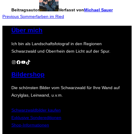
Beitragsautor
Verfasst von
Michael Sauer
Beitragsnavigation
Previous
Previous
Sommerfarben im Ried
Über mich
Ich bin als Landschaftsfotograf in den Regionen
Schwarzwald und Oberrhein dem Licht auf der Spur.
Instagram
Facebook
YouTube
TikTok
Bildershop
Die schönsten Bilder vom Schwarzwald für Ihre Wand auf
Acrylglas, Leinwand, u.v.m.
Schwarzwaldbilder kaufen
Exklusive Sondereditionen
Shop-Informationen