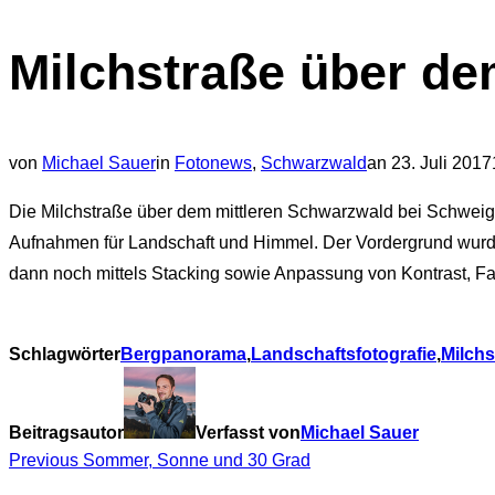
Navigation
Milchstraße über d
umschalten
Veröffentlicht
von
Michael Sauer
in
Fotonews
,
Schwarzwald
an
23. Juli 2017
am
Die Milchstraße über dem mittleren Schwarzwald bei Schweigh
Aufnahmen für Landschaft und Himmel. Der Vordergrund wur
dann noch mittels Stacking sowie Anpassung von Kontrast, Fa
Schlagwörter
Bergpanorama
,
Landschaftsfotografie
,
Milchs
Beitragsautor
Verfasst von
Michael Sauer
Beitragsnavigation
Previous
Previous
Sommer, Sonne und 30 Grad