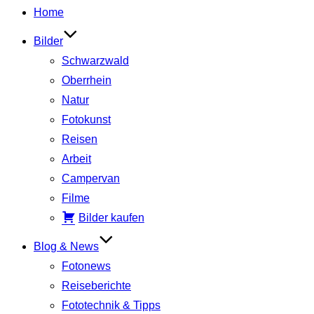
Inhalt
Home
springen
Bilder
Schwarzwald
Oberrhein
Natur
Fotokunst
Reisen
Arbeit
Campervan
Filme
Bilder kaufen
Blog & News
Fotonews
Reiseberichte
Fototechnik & Tipps