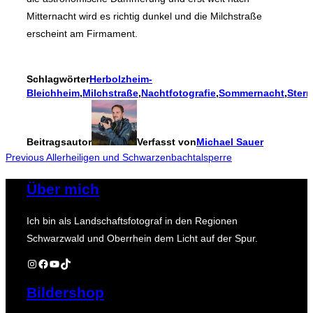
Mitternacht wird es richtig dunkel und die Milchstraße
erscheint am Firmament.
Schlagwörter
Herbolzheim-
Bleichheim
,
Milchstraße
,
Nachtfotografie
,
Sommernacht
,
Ster
Beitragsautor
Verfasst von
Michael Sauer
Beitragsnavigation
Previous
Previous
Allerheiligen und Schwarzenbachtalsperre
Über mich
Ich bin als Landschaftsfotograf in den Regionen
Schwarzwald und Oberrhein dem Licht auf der Spur.
Instagram
Facebook
YouTube
TikTok
Bildershop