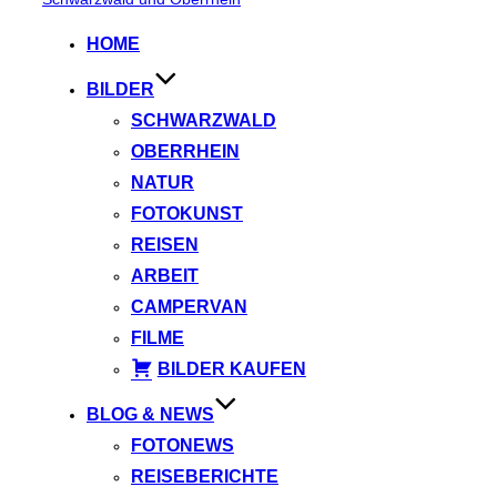
springen
HOME
BILDER
SCHWARZWALD
OBERRHEIN
NATUR
FOTOKUNST
REISEN
ARBEIT
CAMPERVAN
FILME
BILDER KAUFEN
BLOG & NEWS
FOTONEWS
REISEBERICHTE