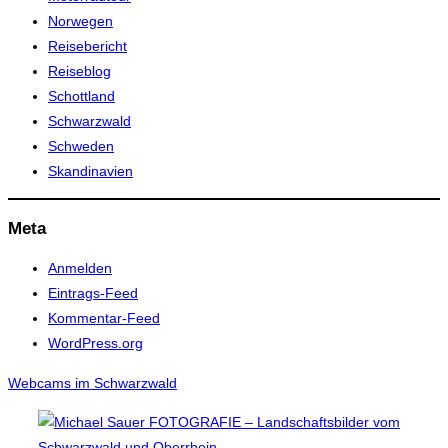
Norwegen
Reisebericht
Reiseblog
Schottland
Schwarzwald
Schweden
Skandinavien
Meta
Anmelden
Eintrags-Feed
Kommentar-Feed
WordPress.org
Webcams im Schwarzwald
Zum
Inhalt