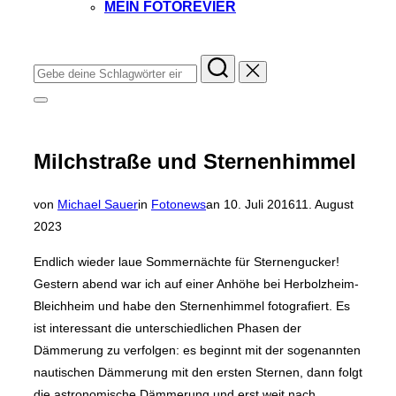
MEIN FOTOREVIER
Instagram
Facebook
YouTube
TikTok
Suchen
nach:
Seitenleiste
&
Navigation
umschalten
Milchstraße und Sternenhimmel
Veröffentlicht
von
Michael Sauer
in
Fotonews
an
10. Juli 2016
11. August
am
2023
Endlich wieder laue Sommernächte für Sternengucker!
Gestern abend war ich auf einer Anhöhe bei Herbolzheim-
Bleichheim und habe den Sternenhimmel fotografiert. Es
ist interessant die unterschiedlichen Phasen der
Dämmerung zu verfolgen: es beginnt mit der sogenannten
nautischen Dämmerung mit den ersten Sternen, dann folgt
die astronomische Dämmerung und erst weit nach