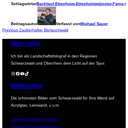
Schlagwörter
Bachlauf
,
Ettenheim
,
Ettenheimmünster
,
Farne
,
G
Beitragsautor
Verfasst von
Michael Sauer
Beitragsnavigation
Previous
Previous
Zauberhafter Bärlauchwald
Über mich
Ich bin als Landschaftsfotograf in den Regionen
Schwarzwald und Oberrhein dem Licht auf der Spur.
Instagram
Facebook
YouTube
TikTok
Bildershop
Die schönsten Bilder vom Schwarzwald für Ihre Wand auf
Acrylglas, Leinwand, u.v.m.
Schwarzwaldbilder kaufen
Exklusive Sondereditionen