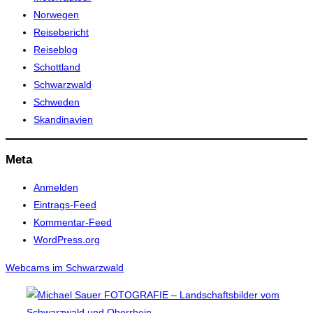
Norwegen
Reisebericht
Reiseblog
Schottland
Schwarzwald
Schweden
Skandinavien
Meta
Anmelden
Eintrags-Feed
Kommentar-Feed
WordPress.org
Webcams im Schwarzwald
Zum
Inhalt