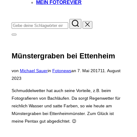
MEIN FOTOREVIER
Instagram
Facebook
YouTube
TikTok
Suchen
nach:
Seitenleiste
&
Navigation
umschalten
Münstergraben bei Ettenheim
Veröffentlicht
von
Michael Sauer
in
Fotonews
an
7. Mai 2017
11. August
am
2023
Schmuddelwetter hat auch seine Vorteile, z.B. beim
Fotografieren von Bachläufen. Da sorgt Regenwetter für
reichlich Wasser und satte Farben, so wie heute am
Münstergraben bei Ettenheimmünster. Zum Glück ist
meine Pentax gut abgedichtet. 😉