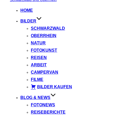
springen
HOME
BILDER
SCHWARZWALD
OBERRHEIN
NATUR
FOTOKUNST
REISEN
ARBEIT
CAMPERVAN
FILME
BILDER KAUFEN
BLOG & NEWS
FOTONEWS
REISEBERICHTE