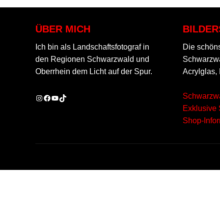
ÜBER MICH
BILDE
Ich bin als Landschaftsfotograf in
Die schöns
den Regionen Schwarzwald und
Schwarzwal
Oberrhein dem Licht auf der Spur.
Acrylglas,
Schwarzwa
Instagram
Facebook
YouTube
TikTok
Exklusive
Shop-Info