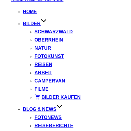
springen
HOME
BILDER
SCHWARZWALD
OBERRHEIN
NATUR
FOTOKUNST
REISEN
ARBEIT
CAMPERVAN
FILME
BILDER KAUFEN
BLOG & NEWS
FOTONEWS
REISEBERICHTE