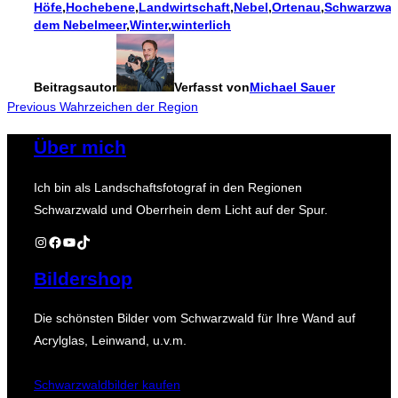
Höfe
,
Hochebene
,
Landwirtschaft
,
Nebel
,
Ortenau
,
Schwarzwal
dem Nebelmeer
,
Winter
,
winterlich
Beitragsautor
Verfasst von
Michael Sauer
Beitragsnavigation
Previous
Previous
Wahrzeichen der Region
Über mich
Ich bin als Landschaftsfotograf in den Regionen
Schwarzwald und Oberrhein dem Licht auf der Spur.
Instagram
Facebook
YouTube
TikTok
Bildershop
Die schönsten Bilder vom Schwarzwald für Ihre Wand auf
Acrylglas, Leinwand, u.v.m.
Schwarzwaldbilder kaufen