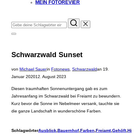
MEIN FOTOREVIER
Instagram
Facebook
YouTube
TikTok
Suchen
nach:
Seitenleiste
&
Navigation
umschalten
Schwarzwald Sunset
Veröffentlicht
von
Michael Sauer
in
Fotonews
,
Schwarzwald
an
19.
am
Januar 2020
12. August 2023
Diesen traumhaften Sonnenuntergang gab es zum
Jahresanfang im Schwarzwald bei Freiamt zu bewundern.
Kurz bevor die Sonne im Nebelmeer versank, tauchte sie
die ganze Landschaft in wunderschöne Farben.
Schlagwörter
Ausblick
,
Bauernhof
,
Farben
,
Freiamt
,
Gehöft
,
Hin