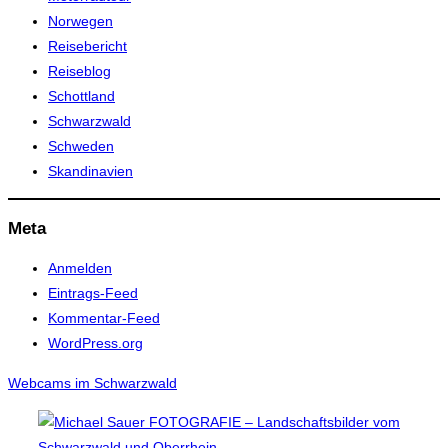
Norwegen
Reisebericht
Reiseblog
Schottland
Schwarzwald
Schweden
Skandinavien
Meta
Anmelden
Eintrags-Feed
Kommentar-Feed
WordPress.org
Webcams im Schwarzwald
Zum
Inhalt