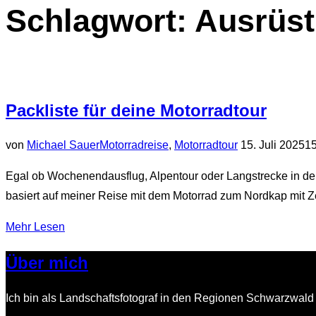
Schlagwort:
Ausrüst
Navigation
umschalten
Packliste für deine Motorradtour
Veröffentlicht
von
Michael Sauer
Motorradreise
,
Motorradtour
15. Juli 2025
15
am
Egal ob Wochenendausflug, Alpentour oder Langstrecke in den 
basiert auf meiner Reise mit dem Motorrad zum Nordkap mit 
über
Mehr
Lesen
„Packliste
Über mich
für
deine
Ich bin als Landschaftsfotograf in den Regionen Schwarzwald 
Motorradtour“