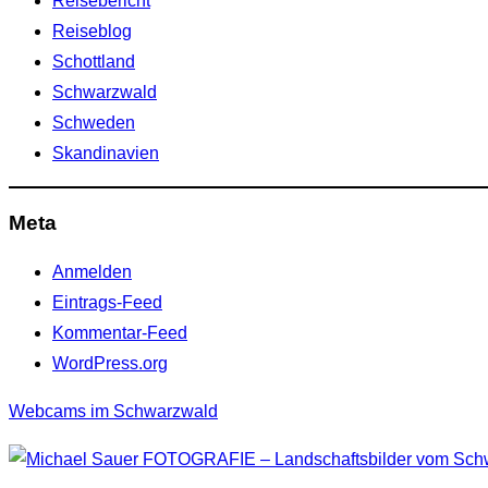
Reisebericht
Reiseblog
Schottland
Schwarzwald
Schweden
Skandinavien
Meta
Anmelden
Eintrags-Feed
Kommentar-Feed
WordPress.org
Webcams im Schwarzwald
Zum