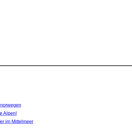
rdnorwegen
e Alpen!
r im Mittelmeer