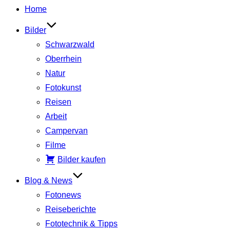
Inhalt
Home
springen
Bilder
Schwarzwald
Oberrhein
Natur
Fotokunst
Reisen
Arbeit
Campervan
Filme
Bilder kaufen
Blog & News
Fotonews
Reiseberichte
Fototechnik & Tipps