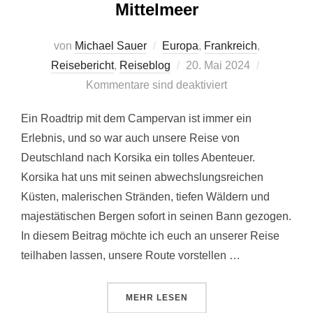
Mittelmeer
von
Michael Sauer
Europa
,
Frankreich
,
Veröffentlicht
Reisebericht
,
Reiseblog
20. Mai 2024
am
Kommentare sind deaktiviert
Ein Roadtrip mit dem Campervan ist immer ein
Erlebnis, und so war auch unsere Reise von
Deutschland nach Korsika ein tolles Abenteuer.
Korsika hat uns mit seinen abwechslungsreichen
Küsten, malerischen Stränden, tiefen Wäldern und
majestätischen Bergen sofort in seinen Bann gezogen.
In diesem Beitrag möchte ich euch an unserer Reise
teilhaben lassen, unsere Route vorstellen …
ÜBER „ROADTRIP MIT DEM CAMP
MEHR
LESEN