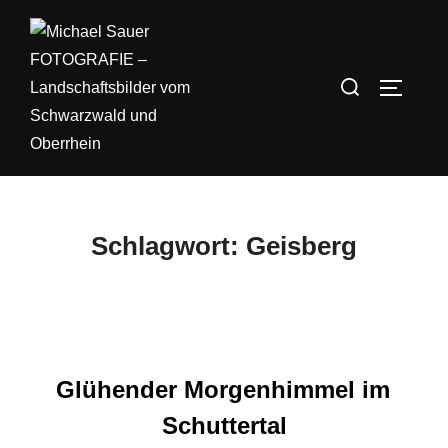
Zum
Inhalt
springen
Suchen
SEITEN
nach:
Schlagwort:
Geisberg
Glühender Morgenhimmel im
Schuttertal