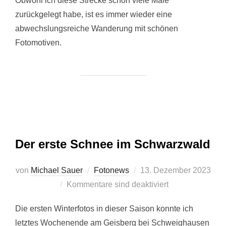
Obwohl ich diese Strecke schon viele Male
zurückgelegt habe, ist es immer wieder eine
abwechslungsreiche Wanderung mit schönen
Fotomotiven.
Der erste Schnee im Schwarzwald
Veröffentlicht
von
Michael Sauer
Fotonews
13. Dezember 2023
am
Kommentare sind deaktiviert
Die ersten Winterfotos in dieser Saison konnte ich
letztes Wochenende am Geisberg bei Schweighausen