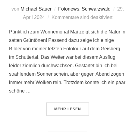
Veröffent
von
Michael Sauer
Fotonews
,
Schwarzwald
29.
am
April 2024
Kommentare sind deaktiviert
Pünktlich zum Wonnemonat Mai zeigt sich die Natur in
satten Grüntönen! Passend dazu zeige ich einige
Bilder von meiner letzten Fototour auf dem Geisberg
im Schuttertal. Das Wetter war bei diesem Ausflug
leider ziemlich durchwachsen. Gestartet bin ich bei
strahlendem Sonnenschein, aber gegen Abend zogen
immer mehr Wolken rein. Trotzdem konnte ich ein paar
schöne …
ÜBER „GLÜHENDER MORGENHIM
MEHR
LESEN