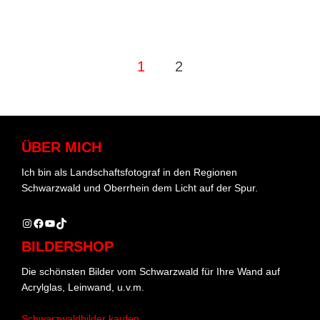
Seitennummerierung
1
2
der
Beiträge
ÜBER MICH
Ich bin als Landschaftsfotograf in den Regionen
Schwarzwald und Oberrhein dem Licht auf der Spur.
Instagram
Facebook
YouTube
TikTok
BILDERSHOP
Die schönsten Bilder vom Schwarzwald für Ihre Wand auf
Acrylglas, Leinwand, u.v.m.
Schwarzwaldbilder kaufen