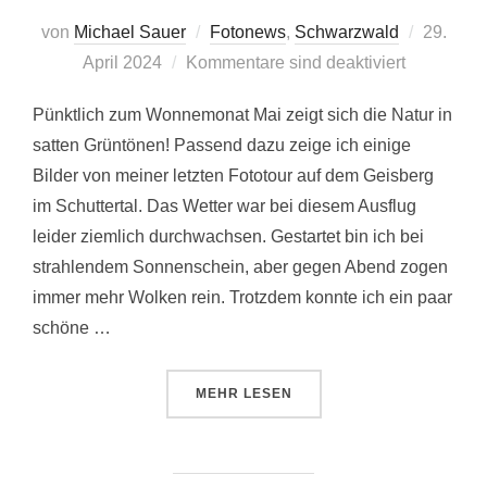
Veröffent
von
Michael Sauer
Fotonews
,
Schwarzwald
29.
am
April 2024
Kommentare sind deaktiviert
Pünktlich zum Wonnemonat Mai zeigt sich die Natur in
satten Grüntönen! Passend dazu zeige ich einige
Bilder von meiner letzten Fototour auf dem Geisberg
im Schuttertal. Das Wetter war bei diesem Ausflug
leider ziemlich durchwachsen. Gestartet bin ich bei
strahlendem Sonnenschein, aber gegen Abend zogen
immer mehr Wolken rein. Trotzdem konnte ich ein paar
schöne …
ÜBER „GLÜHENDER MORGENHIM
MEHR
LESEN