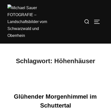
Zum
Inhalt
springen
Suchen
SEITEN
nach:
Schlagwort:
Höhenhäuser
Glühender Morgenhimmel im
Schuttertal