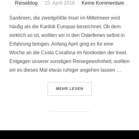
Veröffentlicht
Reiseblog
15. April 2018
Keine Kommentare
am
Sardinien, die zweitgrößte Insel im Mittelmeer wird
häufig als die Karibik Europas bezeichnet. Ob dem
wirklich so ist, wollten wir in den Osterferien selbst in
Erfahrung bringen. Anfang April ging es für eine
Woche an die Costa Corallina im Nordosten der Insel.
Entgegen unserer sonstigen Reisegewohnheit, wollten
wir es dieses Mal etwas ruhiger angehen lassen …
ÜBER „SARDINIEN – UNTERWEG
MEHR
LESEN