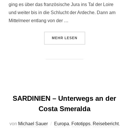
ging es über das französische Jura ins Tal der Loire
und weiter bis in die Schlucht der Ardeche. Dann am
Mittelmeer entlang von der …
ÜBER „JURA, MITTELMEER, PY
MEHR
LESEN
SARDINIEN – Unterwegs an der
Costa Smeralda
von
Michael Sauer
Europa
,
Fototipps
,
Reisebericht
,