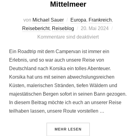
Mittelmeer
von
Michael Sauer
Europa
,
Frankreich
,
Veröffentlicht
Reisebericht
,
Reiseblog
20. Mai 2024
am
Kommentare sind deaktiviert
Ein Roadtrip mit dem Campervan ist immer ein
Erlebnis, und so war auch unsere Reise von
Deutschland nach Korsika ein tolles Abenteuer.
Korsika hat uns mit seinen abwechslungsreichen
Küsten, malerischen Stränden, tiefen Wäldern und
majestätischen Bergen sofort in seinen Bann gezogen.
In diesem Beitrag möchte ich euch an unserer Reise
teilhaben lassen, unsere Route vorstellen …
ÜBER „ROADTRIP MIT DEM CAMP
MEHR
LESEN