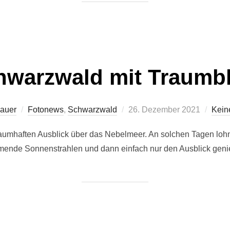
hwarzwald mit Traumbl
Veröffentlicht
Sauer
Fotonews
,
Schwarzwald
26. Dezember 2021
Kein
am
aumhaften Ausblick über das Nebelmeer. An solchen Tagen lohnt 
nde Sonnenstrahlen und dann einfach nur den Ausblick genie