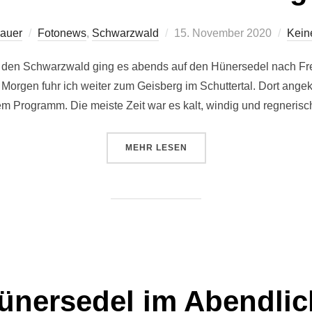
Veröffentlicht
Sauer
Fotonews
,
Schwarzwald
15. November 2020
Kein
am
h den Schwarzwald ging es abends auf den Hünersedel nach Fre
Morgen fuhr ich weiter zum Geisberg im Schuttertal. Dort ange
m Programm. Die meiste Zeit war es kalt, windig und regneris
ÜBER „HERBSTLICHER GEISBER
MEHR
LESEN
ünersedel im Abendlic