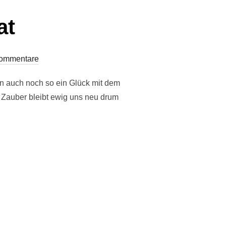
at
ommentare
nn auch noch so ein Glück mit dem
 Zauber bleibt ewig uns neu drum
MAT“