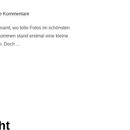
e Kommentare
iamt, wo tolle Fotos im schönsten
kommen stand erstmal eine kleine
ch. Doch …
G“
ht