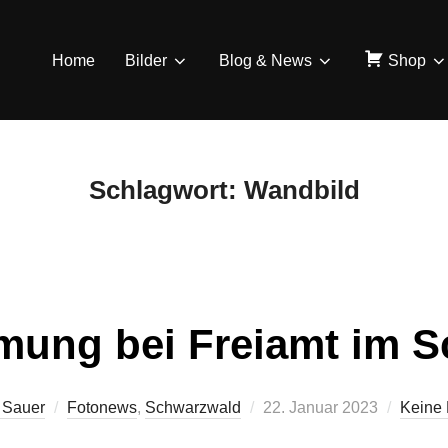
Home
Bilder
Blog & News
Shop
Schlagwort:
Wandbild
mung bei Freiamt im 
Veröffentlicht
 Sauer
Fotonews
,
Schwarzwald
22. Januar 2023
Keine
am