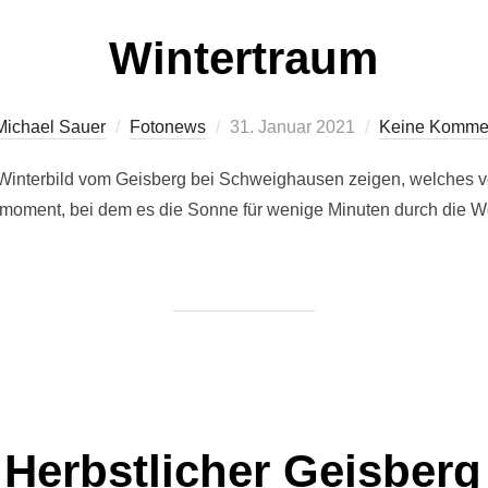
Wintertraum
Veröffentlicht
Michael Sauer
Fotonews
31. Januar 2021
Keine Komme
am
 Winterbild vom Geisberg bei Schweighausen zeigen, welches v
smoment, bei dem es die Sonne für wenige Minuten durch die Wo
Herbstlicher Geisberg