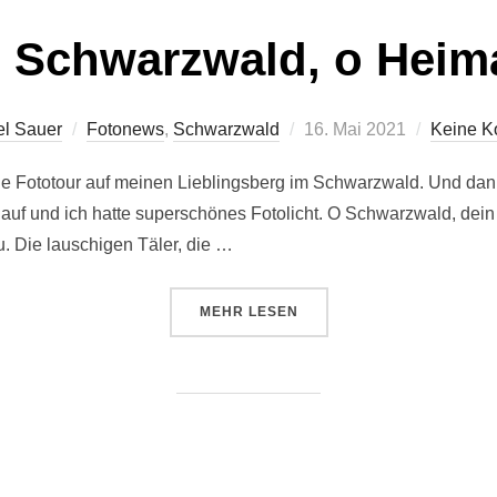
 Schwarzwald, o Heim
Veröffentlicht
el Sauer
Fotonews
,
Schwarzwald
16. Mai 2021
Keine K
am
ine Fototour auf meinen Lieblingsberg im Schwarzwald. Und da
auf und ich hatte superschönes Fotolicht. O Schwarzwald, dein
reu. Die lauschigen Täler, die …
ÜBER „O SCHWARZWALD, O HEI
MEHR
LESEN