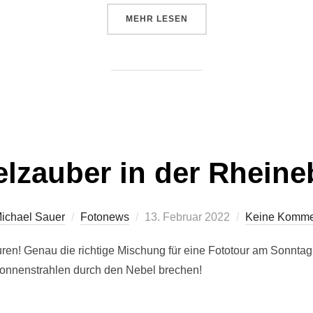
ÜBER „NORDEN ODER SÜDEN?“
MEHR
LESEN
lzauber in der Rhein
Veröffentlicht
ichael Sauer
Fotonews
13. Februar 2022
Keine Komme
am
uren! Genau die richtige Mischung für eine Fototour am Sonnt
Sonnenstrahlen durch den Nebel brechen!