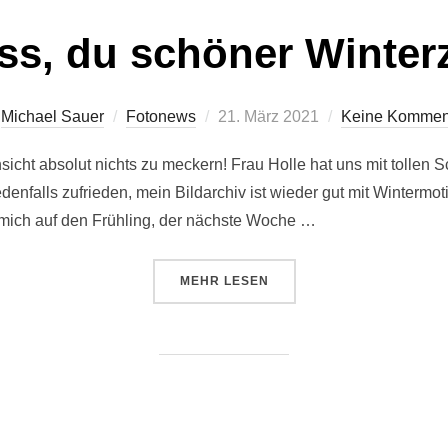
ss, du schöner Winter
Veröffentlicht
n
Michael Sauer
Fotonews
21. März 2021
Keine Kommen
am
sicht absolut nichts zu meckern! Frau Holle hat uns mit tollen
edenfalls zufrieden, mein Bildarchiv ist wieder gut mit Wintermot
 mich auf den Frühling, der nächste Woche …
ÜBER „TSCHÜSS, DU SCHÖNER 
MEHR
LESEN