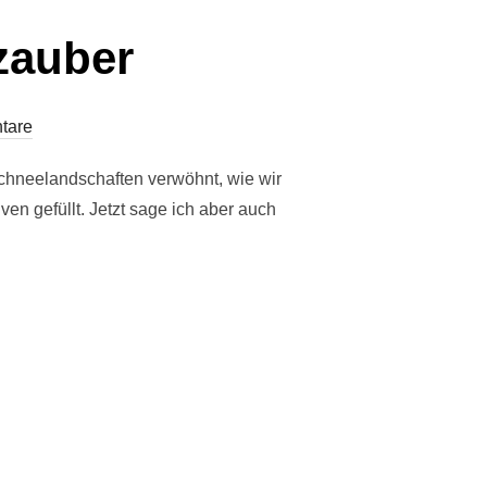
zauber
tare
 Schneelandschaften verwöhnt, wie wir
iven gefüllt. Jetzt sage ich aber auch
WINTERZAUBER“