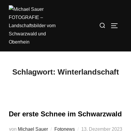
Zum
Inhalt
springen
Suchen
SEITEN
nach:
Schlagwort:
Winterlandschaft
Der erste Schnee im Schwarzwald
Veröffentlicht
von
Michael Sauer
Fotonews
13. Dezember 2023