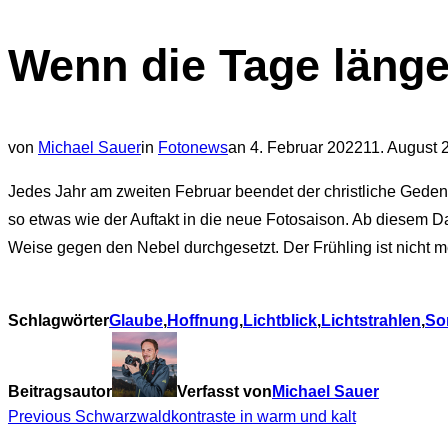
Navigation
Wenn die Tage läng
umschalten
Veröffentlicht
von
Michael Sauer
in
Fotonews
an
4. Februar 2022
11. August 
am
Jedes Jahr am zweiten Februar beendet der christliche Gedenkt
so etwas wie der Auftakt in die neue Fotosaison. Ab diesem 
Weise gegen den Nebel durchgesetzt. Der Frühling ist nicht m
Schlagwörter
Glaube
,
Hoffnung
,
Lichtblick
,
Lichtstrahlen
,
So
Beitragsautor
Verfasst von
Michael Sauer
Beitragsnavigation
Previous
Previous
Schwarzwaldkontraste in warm und kalt