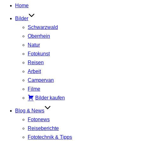
Inhalt
Home
springen
Bilder
Schwarzwald
Oberrhein
Natur
Fotokunst
Reisen
Arbeit
Campervan
Filme
Bilder kaufen
Blog & News
Fotonews
Reiseberichte
Fototechnik & Tipps