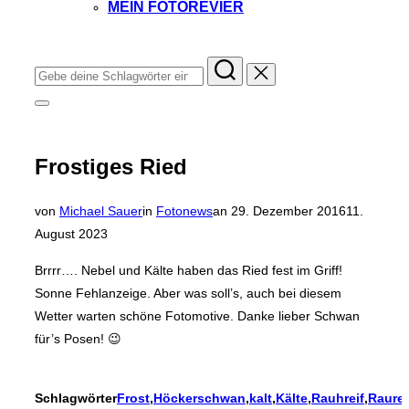
MEIN FOTOREVIER
Instagram
Facebook
YouTube
TikTok
Suchen
nach:
Seitenleiste
&
Navigation
umschalten
Frostiges Ried
Veröffentlicht
von
Michael Sauer
in
Fotonews
an
29. Dezember 2016
11.
am
August 2023
Brrrr…. Nebel und Kälte haben das Ried fest im Griff!
Sonne Fehlanzeige. Aber was soll’s, auch bei diesem
Wetter warten schöne Fotomotive. Danke lieber Schwan
für’s Posen! 😉
Schlagwörter
Frost
,
Höckerschwan
,
kalt
,
Kälte
,
Rauhreif
,
Raurei