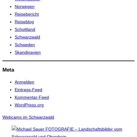
Norwegen
Reisebericht
Reiseblog
Schottland
Schwarzwald
Schweden
Skandinavien
Meta
Anmelden
Eintrags-Feed
Kommentar-Feed
WordPress.org
Webcams im Schwarzwald
Zum
Inhalt