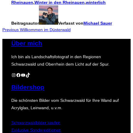
Rheinauen
,
Winter in den Rheinauen
,
winterlich
Beitragsautor
Verfasst von
Michael Sauer
Beitragsnavigation
Previous
Previous
Willkommen im Düsterwald
Über mich
Ich bin als Landschaftsfotograf in den Regionen
Schwarzwald und Oberrhein dem Licht auf der Spur.
Instagram
Facebook
YouTube
TikTok
Bildershop
Die schönsten Bilder vom Schwarzwald für Ihre Wand auf
Acrylglas, Leinwand, u.v.m.
Schwarzwaldbilder kaufen
Exklusive Sondereditionen