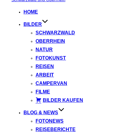
springen
HOME
BILDER
SCHWARZWALD
OBERRHEIN
NATUR
FOTOKUNST
REISEN
ARBEIT
CAMPERVAN
FILME
BILDER KAUFEN
BLOG & NEWS
FOTONEWS
REISEBERICHTE