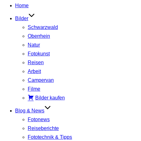
Inhalt
Home
springen
Bilder
Schwarzwald
Oberrhein
Natur
Fotokunst
Reisen
Arbeit
Campervan
Filme
Bilder kaufen
Blog & News
Fotonews
Reiseberichte
Fototechnik & Tipps