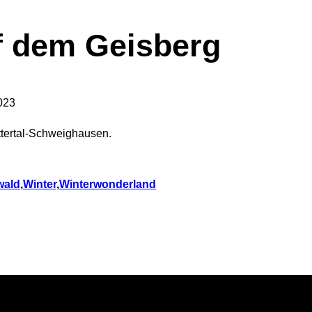
f dem Geisberg
023
ttertal-Schweighausen.
wald
,
Winter
,
Winterwonderland