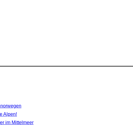
rdnorwegen
e Alpen!
r im Mittelmeer