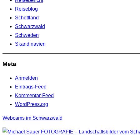
Reisebericht
Reiseblog
Schottland
Schwarzwald
Schweden
Skandinavien
Meta
Anmelden
Eintrags-Feed
Kommentar-Feed
WordPress.org
Webcams im Schwarzwald
Zum