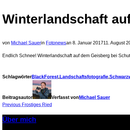
Navigation
Winterlandschaft au
umschalten
Veröffentlicht
von
Michael Sauer
in
Fotonews
an
8. Januar 2017
11. August 2
am
Endlich Schnee! Winterlandschaft auf dem Geisberg bei Schu
Schlagwörter
BlackForest
,
Landschaftsfotografie
,
Schwarz
Beitragsautor
Verfasst von
Michael Sauer
Beitragsnavigation
Previous
Previous
Frostiges Ried
Über mich