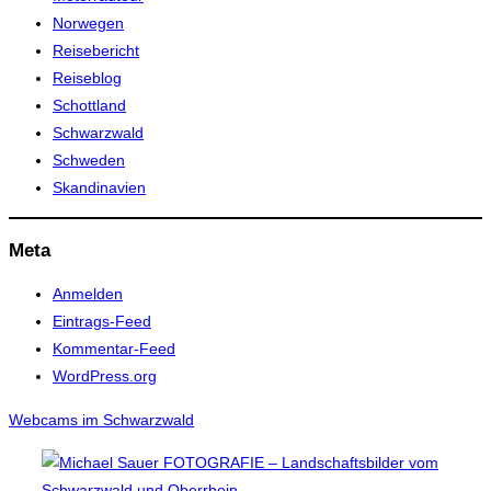
Norwegen
Reisebericht
Reiseblog
Schottland
Schwarzwald
Schweden
Skandinavien
Meta
Anmelden
Eintrags-Feed
Kommentar-Feed
WordPress.org
Webcams im Schwarzwald
Zum
Inhalt