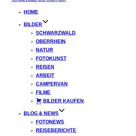
springen
HOME
BILDER
SCHWARZWALD
OBERRHEIN
NATUR
FOTOKUNST
REISEN
ARBEIT
CAMPERVAN
FILME
BILDER KAUFEN
BLOG & NEWS
FOTONEWS
REISEBERICHTE