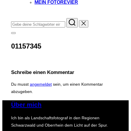
MEIN FOTOREVIER
Instagram
Facebook
YouTube
TikTok
Suchen
nach:
Seitenleiste
&
Navigation
01157345
umschalten
Schreibe einen Kommentar
Du musst
angemeldet
sein, um einen Kommentar
abzugeben.
Über mich
Ich bin als Landschaftsfotograf in den Regionen
Schwarzwald und Oberrhein dem Licht auf der Spur.