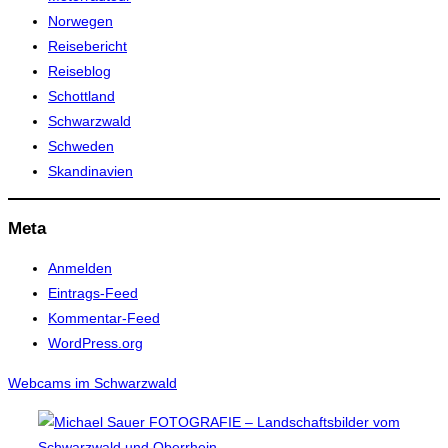
Norwegen
Reisebericht
Reiseblog
Schottland
Schwarzwald
Schweden
Skandinavien
Meta
Anmelden
Eintrags-Feed
Kommentar-Feed
WordPress.org
Webcams im Schwarzwald
Zum
Inhalt