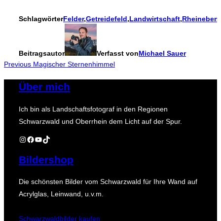
Schlagwörter
Felder
,
Getreidefeld
,
Landwirtschaft
,
Rheineben
Beitragsautor
Verfasst von
Michael Sauer
Beitragsnavigation
Previous
Previous
Magischer Sternenhimmel
Über mich
Ich bin als Landschaftsfotograf in den Regionen
Schwarzwald und Oberrhein dem Licht auf der Spur.
Instagram
Facebook
YouTube
TikTok
Bildershop
Die schönsten Bilder vom Schwarzwald für Ihre Wand auf
Acrylglas, Leinwand, u.v.m.
Schwarzwaldbilder kaufen