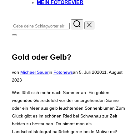
MEIN FOTOREVIER
Instagram
Facebook
YouTube
TikTok
Suchen
nach:
Seitenleiste
&
Navigation
umschalten
Gold oder Gelb?
Veröffentlicht
von
Michael Sauer
in
Fotonews
an
5. Juli 2020
11. August
am
2023
Was fühlt sich mehr nach Sommer an: Ein golden
wogendes Getreidefeld vor der untergehenden Sonne
oder ein Meer aus gelb leuchtenden Sonnenblumen Zum
Glück gibt es im schönen Ried bei Schwanau zur Zeit
beides zu bestaunen. Da nimmt man als
Landschaftsfotograf natürlich gerne beide Motive mit!