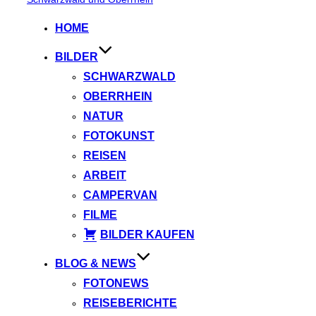
springen
HOME
BILDER
SCHWARZWALD
OBERRHEIN
NATUR
FOTOKUNST
REISEN
ARBEIT
CAMPERVAN
FILME
BILDER KAUFEN
BLOG & NEWS
FOTONEWS
REISEBERICHTE