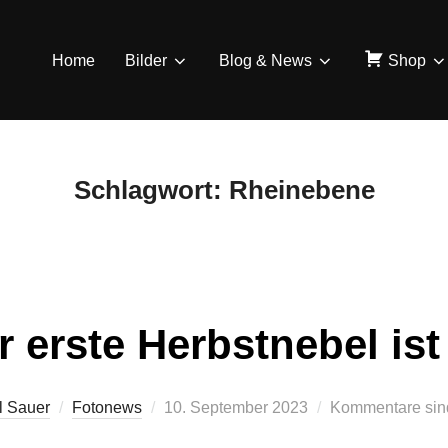
Home
Bilder
Blog & News
Shop
Schlagwort:
Rheinebene
r erste Herbstnebel ist
Veröffentlicht
l Sauer
Fotonews
10. September 2023
Kommentare sind
am