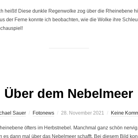
am
ch heißt! Diese dunkle Regenwolke zog über die Rheinebene h
us der Ferne konnte ich beobachten, wie die Wolke ihre Schle
chauspiel!
Über dem Nebelmeer
Veröffentlicht
chael Sauer
Fotonews
28. November 2021
Keine Komm
am
heinebene öfters im Herbstnebel. Manchmal ganz schön nervig,
es dann mal über das Nebelmeer schafft. Bei diesem Bild konn