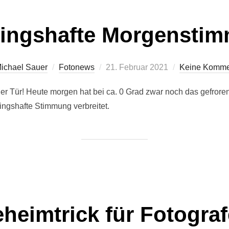
lingshafte Morgensti
Veröffentlicht
ichael Sauer
Fotonews
21. Februar 2021
Keine Komme
am
 der Tür! Heute morgen hat bei ca. 0 Grad zwar noch das gefrore
lingshafte Stimmung verbreitet.
heimtrick für Fotogra