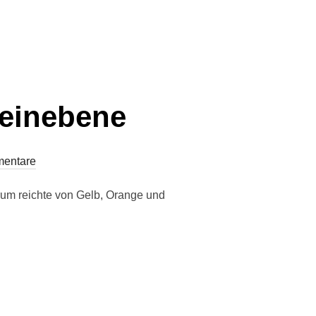
heinebene
entare
rum reichte von Gelb, Orange und