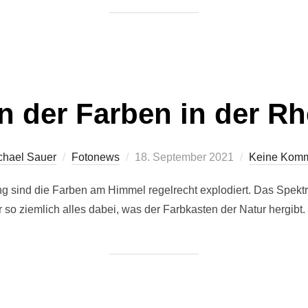
n der Farben in der R
Veröffentlicht
chael Sauer
Fotonews
18. September 2021
Keine Komm
am
 sind die Farben am Himmel regelrecht explodiert. Das Spekt
r so ziemlich alles dabei, was der Farbkasten der Natur hergibt.