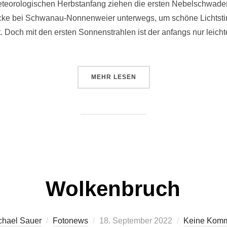
meteorologischen Herbstanfang ziehen die ersten Nebelschwad
ecke bei Schwanau-Nonnenweier unterwegs, um schöne Lichtsti
. Doch mit den ersten Sonnenstrahlen ist der anfangs nur leich
ÜBER „DER ERSTE HERBSTNEBEL
MEHR
LESEN
Wolkenbruch
Veröffentlicht
chael Sauer
Fotonews
18. September 2022
Keine Komm