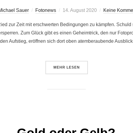
Veröffentlicht
Michael Sauer
Fotonews
14. August 2020
Keine Komme
am
 Ried zur Zeit mit erschwerten Bedingungen zu kämpfen. Schul
k versperren. Zum Glück gibt es einen Geheimtrick, den nur Fot
en Aufstieg, eröffnen sich dort oben atemberaubende Ausblicke
ÜBER „GEHEIMTRICK FÜR FOTO
MEHR
LESEN
Gold oder Gelb?