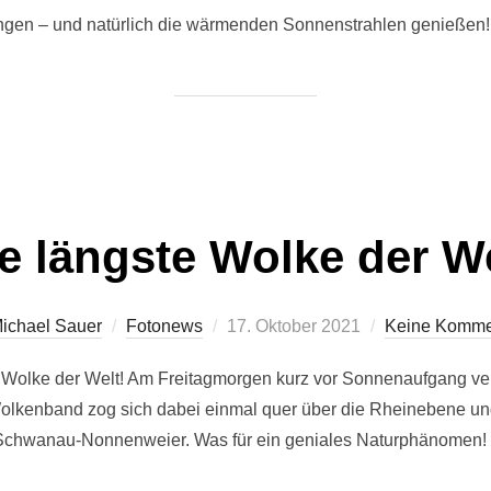
angen – und natürlich die wärmenden Sonnenstrahlen genießen!
e längste Wolke der W
Veröffentlicht
ichael Sauer
Fotonews
17. Oktober 2021
Keine Komme
am
e Wolke der Welt! Am Freitagmorgen kurz vor Sonnenaufgang ver
Wolkenband zog sich dabei einmal quer über die Rheinebene und
Schwanau-Nonnenweier. Was für ein geniales Naturphänomen!