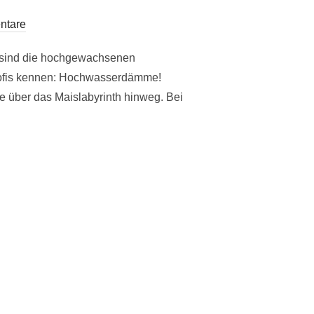
ntare
d sind die hochgewachsenen
oprofis kennen: Hochwasserdämme!
 über das Maislabyrinth hinweg. Bei
GRAFEN“