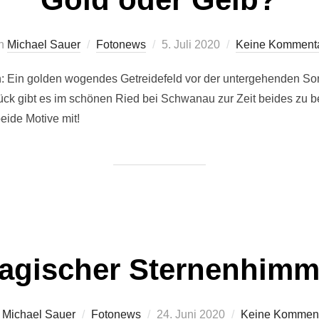
Veröffentlicht
n
Michael Sauer
Fotonews
5. Juli 2020
Keine Komment
am
: Ein golden wogendes Getreidefeld vor der untergehenden So
k gibt es im schönen Ried bei Schwanau zur Zeit beides zu b
eide Motive mit!
agischer Sternenhimm
Veröffentlicht
n
Michael Sauer
Fotonews
24. Juni 2020
Keine Kommen