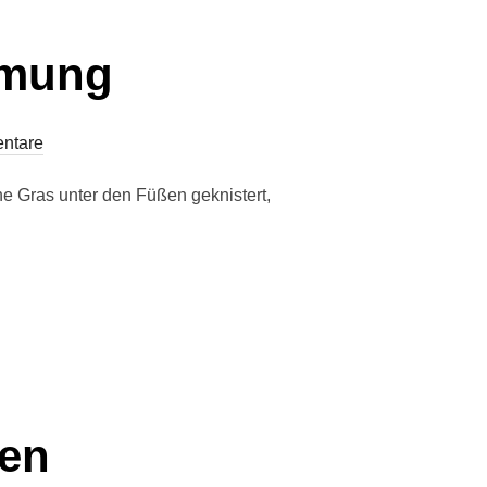
mmung
ntare
ne Gras unter den Füßen geknistert,
fen