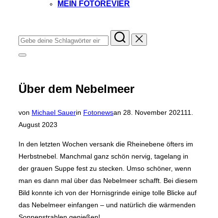
MEIN FOTOREVIER
Instagram
Facebook
YouTube
TikTok
Suchen
nach:
Seitenleiste
&
Navigation
umschalten
Über dem Nebelmeer
Veröffentlicht
von
Michael Sauer
in
Fotonews
an
28. November 2021
11.
am
August 2023
In den letzten Wochen versank die Rheinebene öfters im
Herbstnebel. Manchmal ganz schön nervig, tagelang in
der grauen Suppe fest zu stecken. Umso schöner, wenn
man es dann mal über das Nebelmeer schafft. Bei diesem
Bild konnte ich von der Hornisgrinde einige tolle Blicke auf
das Nebelmeer einfangen – und natürlich die wärmenden
Sonnenstrahlen genießen!