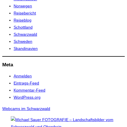
Norwegen
Reisebericht
Reiseblog
Schottland
Schwarzwald
Schweden
Skandinavien
Meta
Anmelden
Eintrags-Feed
Kommentar-Feed
WordPress.org
Webcams im Schwarzwald
Zum
Inhalt