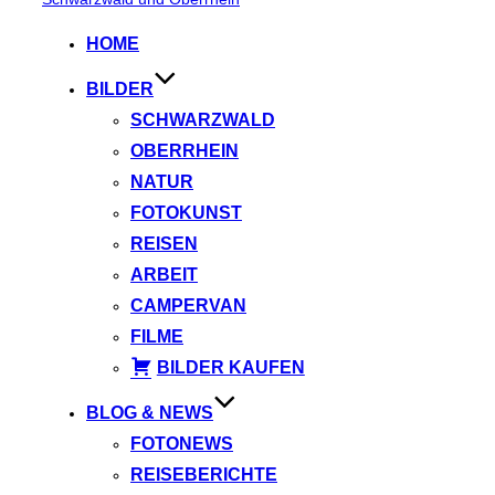
springen
HOME
BILDER
SCHWARZWALD
OBERRHEIN
NATUR
FOTOKUNST
REISEN
ARBEIT
CAMPERVAN
FILME
BILDER KAUFEN
BLOG & NEWS
FOTONEWS
REISEBERICHTE