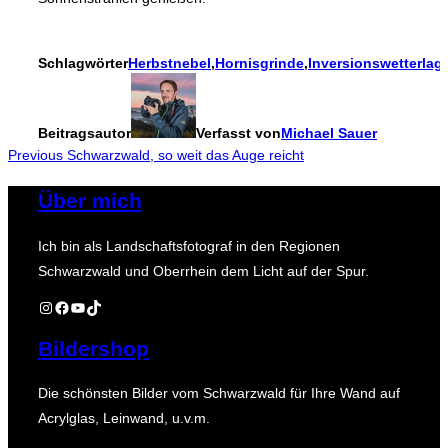
Schlagwörter
Herbstnebel
,
Hornisgrinde
,
Inversionswetterlag
Beitragsautor
Verfasst von
Michael Sauer
Beitragsnavigation
Previous
Previous
Schwarzwald, so weit das Auge reicht
Über mich
Ich bin als Landschaftsfotograf in den Regionen
Schwarzwald und Oberrhein dem Licht auf der Spur.
Instagram
Facebook
YouTube
TikTok
Bildershop
Die schönsten Bilder vom Schwarzwald für Ihre Wand auf
Acrylglas, Leinwand, u.v.m.