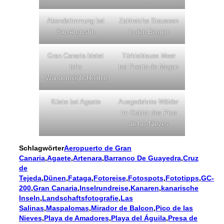
Abendstimmung bei
Zahlreiche Stauseen
San Augustin
in den Bergen
Gran Canaria bietet
Türkisblaues Meer
tolle
bei Puerto de Mogan
Wandermöglichkeiten
Küste bei Agaete
Ausgedehnte Wälder
im Gebiet des Pico
de las Nieves
Schlagwörter
Aeropuerto de Gran
Canaria
,
Agaete
,
Artenara
,
Barranco De Guayedra
,
Cruz
de
Tejeda
,
Dünen
,
Fataga
,
Fotoreise
,
Fotospots
,
Fototipps
,
GC-
200
,
Gran Canaria
,
Inselrundreise
,
Kanaren
,
kanarische
Inseln
,
Landschaftsfotografie
,
Las
Salinas
,
Maspalomas
,
Mirador de Balcon
,
Pico de las
Nieves
,
Playa de Amadores
,
Playa del Águila
,
Presa de