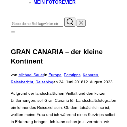
MEIN FOTOREVIER
Instagram
Facebook
YouTube
TikTok
Suchen
nach:
Seitenleiste
&
Navigation
umschalten
GRAN CANARIA – der kleine
Kontinent
von
Michael Sauer
in
Europa
,
Fototipps
,
Kanaren
,
Veröffentlicht
Reisebericht
,
Reiseblog
an
24. Juni 2018
12. August 2023
am
Aufgrund der landschaftlichen Vielfalt und den kurzen
Entfernungen, soll Gran Canaria für Landschaftsfotografen
ein lohnendes Reiseziel sein. Ob dem tatsächlich so ist,
wollten meine Frau und ich während eines Kurztrips selbst
in Erfahrung bringen. Ich kann schon jetzt verraten: wir