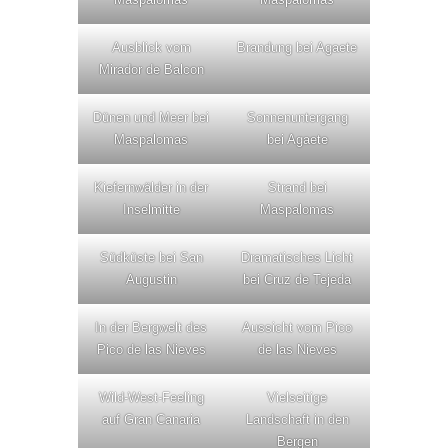
Ausblick vom
Brandung bei Agaete
Mirador de Balcon
Dünen und Meer bei
Sonnenuntergang
Maspalomas
bei Agaete
Kiefernwälder in der
Strand bei
Inselmitte
Maspalomas
Südküste bei San
Dramatisches Licht
Augustin
bei Cruz de Tejeda
In der Bergwelt des
Aussicht vom Pico
Pico de las Nieves
de las Nieves
Wild-West-Feeling
Vielseitige
auf Gran Canaria
Landschaft in den
Bergen