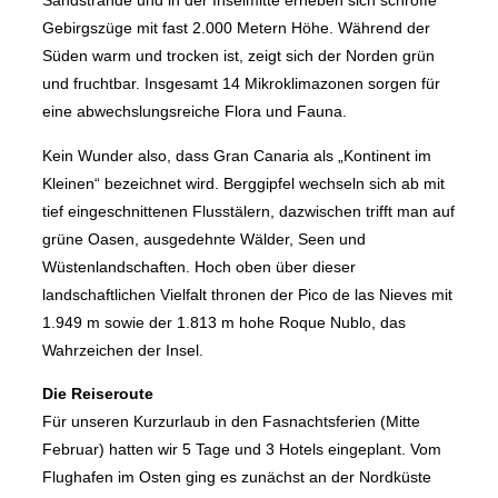
Sandstrände und in der Inselmitte erheben sich schroffe
Gebirgszüge mit fast 2.000 Metern Höhe. Während der
Süden warm und trocken ist, zeigt sich der Norden grün
und fruchtbar. Insgesamt 14 Mikroklimazonen sorgen für
eine abwechslungsreiche Flora und Fauna.
Kein Wunder also, dass Gran Canaria als „Kontinent im
Kleinen“ bezeichnet wird. Berggipfel wechseln sich ab mit
tief eingeschnittenen Flusstälern, dazwischen trifft man auf
grüne Oasen, ausgedehnte Wälder, Seen und
Wüstenlandschaften. Hoch oben über dieser
landschaftlichen Vielfalt thronen der Pico de las Nieves mit
1.949 m sowie der 1.813 m hohe Roque Nublo, das
Wahrzeichen der Insel.
Die Reiseroute
Für unseren Kurzurlaub in den Fasnachtsferien (Mitte
Februar) hatten wir 5 Tage und 3 Hotels eingeplant. Vom
Flughafen im Osten ging es zunächst an der Nordküste