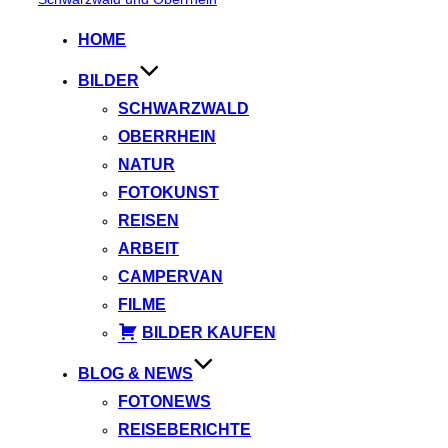
springen
HOME
BILDER
SCHWARZWALD
OBERRHEIN
NATUR
FOTOKUNST
REISEN
ARBEIT
CAMPERVAN
FILME
BILDER KAUFEN
BLOG & NEWS
FOTONEWS
REISEBERICHTE