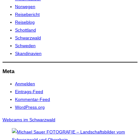
Norwegen
Reisebericht
Reiseblog
Schottland
Schwarzwald
Schweden
Skandinavien
Meta
Anmelden
Eintrags-Feed
Kommentar-Feed
WordPress.org
Webcams im Schwarzwald
Zum
Inhalt