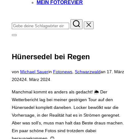
MEIN FOTOREVIER
Instagram
Facebook
YouTube
TikTok
Suchen
nach:
Seitenleiste
&
Navigation
umschalten
Hünersedel bei Regen
Veröffentlicht
von
Michael Sauer
in
Fotonews
,
Schwarzwald
an
17. März
am
2024
24. März 2024
Manchmal kommt es anders als gedacht! 🌦️ Der
Wetterbericht lag bei meiner gestrigen Tour auf den
Hünersedel komplett daneben. Locker bewölkt war die
Vorhersage, in der Realität hat es in Strömen geregnet.
Aber was soll’s, muss man halt das Beste draus machen.
Ein paar schöne Fotos sind trotzdem dabei
herausgekommen. 😊