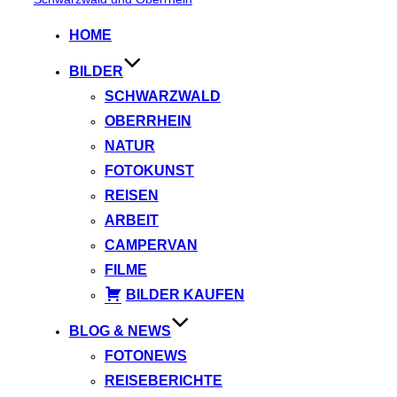
springen
HOME
BILDER
SCHWARZWALD
OBERRHEIN
NATUR
FOTOKUNST
REISEN
ARBEIT
CAMPERVAN
FILME
BILDER KAUFEN
BLOG & NEWS
FOTONEWS
REISEBERICHTE