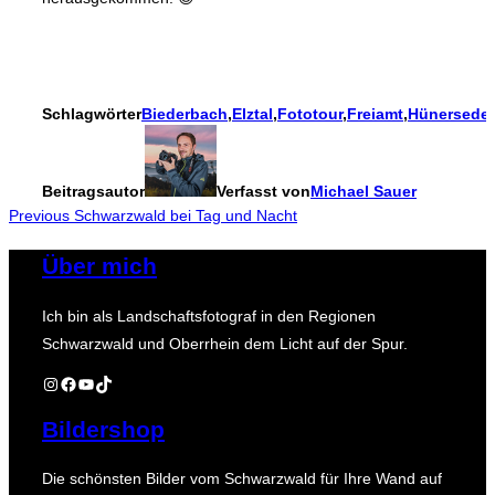
Schlagwörter
Biederbach
,
Elztal
,
Fototour
,
Freiamt
,
Hünersedel
Beitragsautor
Verfasst von
Michael Sauer
Beitragsnavigation
Previous
Previous
Schwarzwald bei Tag und Nacht
Über mich
Ich bin als Landschaftsfotograf in den Regionen
Schwarzwald und Oberrhein dem Licht auf der Spur.
Instagram
Facebook
YouTube
TikTok
Bildershop
Die schönsten Bilder vom Schwarzwald für Ihre Wand auf