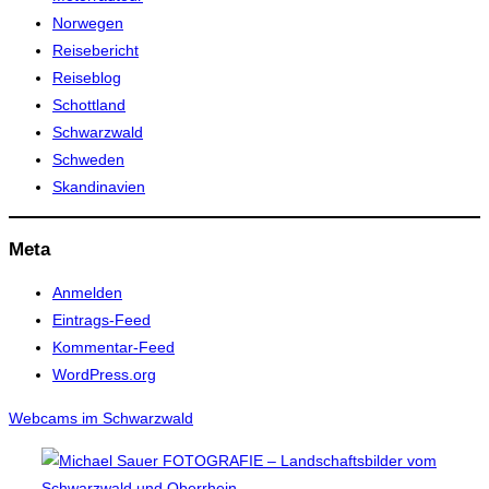
Norwegen
Reisebericht
Reiseblog
Schottland
Schwarzwald
Schweden
Skandinavien
Meta
Anmelden
Eintrags-Feed
Kommentar-Feed
WordPress.org
Webcams im Schwarzwald
Zum
Inhalt