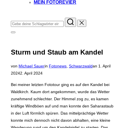
MEIN FOTOREVIER
Instagram
Facebook
YouTube
TikTok
Suchen
nach:
Seitenleiste
&
Navigation
umschalten
Sturm und Staub am Kandel
Veröffentlicht
von
Michael Sauer
in
Fotonews
,
Schwarzwald
an
1. April
am
2024
2. April 2024
Bei meiner letzten Fototour ging es auf den Kandel bei
Waldkirch. Kaum dort angekommen, wurde das Wetter
zunehmend schlechter. Der Himmel zog zu, es kamen
kräftige Windböen auf und man konnte den Saharastaub
in der Luft förmlich spüren. Das mittelprächtige Wetter
konnte mich dennoch nicht davon abhalten, eine kleine
Wanderung rund um den Kandelgipfel zu starten. Das