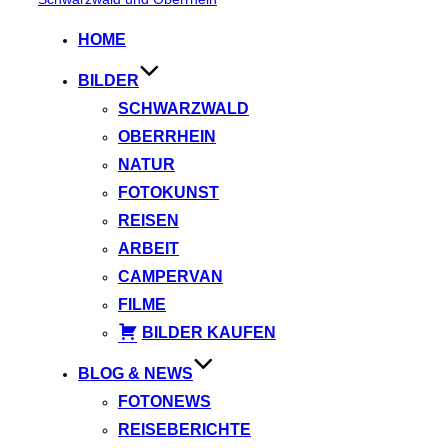
springen
HOME
BILDER
SCHWARZWALD
OBERRHEIN
NATUR
FOTOKUNST
REISEN
ARBEIT
CAMPERVAN
FILME
BILDER KAUFEN
BLOG & NEWS
FOTONEWS
REISEBERICHTE