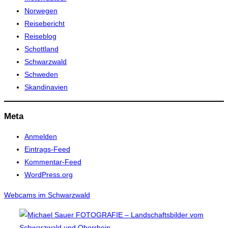
Norwegen
Reisebericht
Reiseblog
Schottland
Schwarzwald
Schweden
Skandinavien
Meta
Anmelden
Eintrags-Feed
Kommentar-Feed
WordPress.org
Webcams im Schwarzwald
Zum
Inhalt