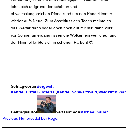
lohnt sich aufgrund der schönen und
abwechslungsreichen Pfade rund um den Kandel immer
wieder aufs Neue. Zum Abschluss des Tages meinte es
das Wetter dann sogar doch noch gut mit mir, denn kurz
vor Sonnenuntergang rissen die Wolken ein wenig auf und
der Himmel färbte sich in schönen Farben! 😍
Schlagwörter
Bergwelt
Kandel
,
Elztal
,
Glottertal
,
Kandel
,
Schwarzwald
,
Waldkirch
,
Wan
Beitragsautor
Verfasst von
Michael Sauer
Beitragsnavigation
Previous
Previous
Hünersedel bei Regen