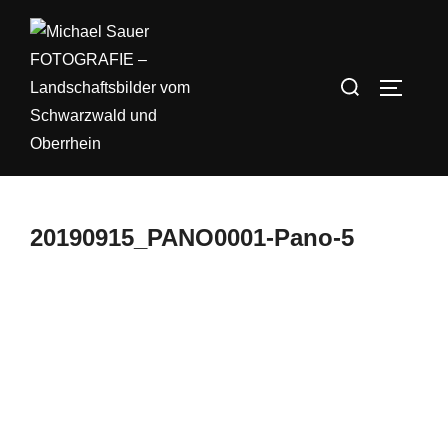
Zum
Inhalt
springen
Suchen
SEITEN
nach:
20190915_PANO0001-Pano-5