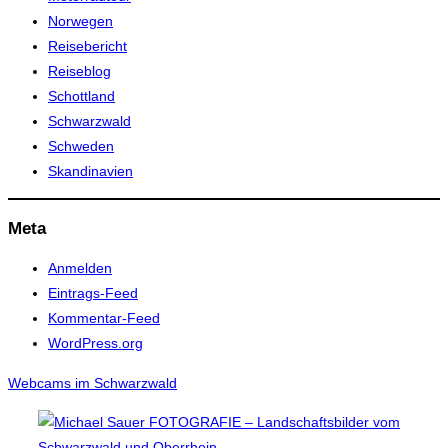
Norwegen
Reisebericht
Reiseblog
Schottland
Schwarzwald
Schweden
Skandinavien
Meta
Anmelden
Eintrags-Feed
Kommentar-Feed
WordPress.org
Webcams im Schwarzwald
Zum
Inhalt