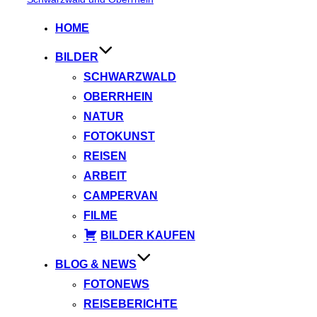
springen
HOME
BILDER
SCHWARZWALD
OBERRHEIN
NATUR
FOTOKUNST
REISEN
ARBEIT
CAMPERVAN
FILME
BILDER KAUFEN
BLOG & NEWS
FOTONEWS
REISEBERICHTE