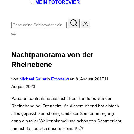
MEIN FOTOREVIER
Instagram
Facebook
YouTube
TikTok
Suchen
nach:
Seitenleiste
&
Navigation
umschalten
Nachtpanorama von der
Rheinebene
Veröffentlicht
von
Michael Sauer
in
Fotonews
an
8. August 2017
11.
am
August 2023
Panoramaaufnahme aus acht Hochkantfotos von der
Rheinebene bei Ettenheim. An diesem Abend hat einfach
alles gepasst: zuerst ein grandioser Sonnenuntergang,
dann ein toller Wolkenhimmel und schönstes Dämmerlicht.
Einfach fantastisch unsere Heimat! 🙂