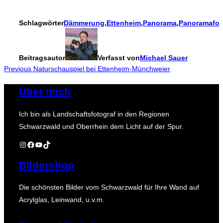
Schlagwörter
Dämmerung
,
Ettenheim
,
Panorama
,
Panoramafot
Beitragsautor
Verfasst von
Michael Sauer
Beitragsnavigation
Previous
Previous
Naturschauspiel bei Ettenheim-Münchweier
Über mich
Ich bin als Landschaftsfotograf in den Regionen
Schwarzwald und Oberrhein dem Licht auf der Spur.
Instagram
Facebook
YouTube
TikTok
Bildershop
Die schönsten Bilder vom Schwarzwald für Ihre Wand auf
Acrylglas, Leinwand, u.v.m.