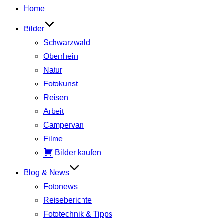
Inhalt
Home
springen
Bilder
Schwarzwald
Oberrhein
Natur
Fotokunst
Reisen
Arbeit
Campervan
Filme
Bilder kaufen
Blog & News
Fotonews
Reiseberichte
Fototechnik & Tipps