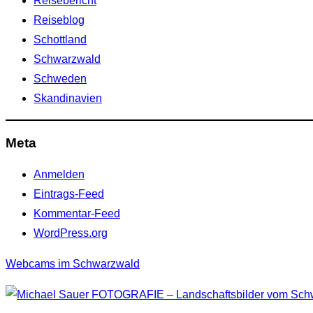
Reisebericht
Reiseblog
Schottland
Schwarzwald
Schweden
Skandinavien
Meta
Anmelden
Eintrags-Feed
Kommentar-Feed
WordPress.org
Webcams im Schwarzwald
Zum