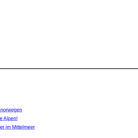
rdnorwegen
e Alpen!
r im Mittelmeer