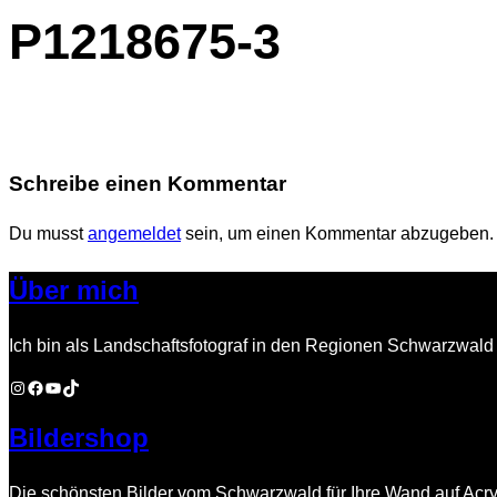
P1218675-3
Navigation
umschalten
Schreibe einen Kommentar
Du musst
angemeldet
sein, um einen Kommentar abzugeben.
Über mich
Ich bin als Landschaftsfotograf in den Regionen Schwarzwald 
Instagram
Facebook
YouTube
TikTok
Bildershop
Die schönsten Bilder vom Schwarzwald für Ihre Wand auf Acry