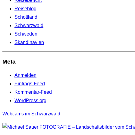
Reisebericht
Reiseblog
Schottland
Schwarzwald
Schweden
Skandinavien
Meta
Anmelden
Eintrags-Feed
Kommentar-Feed
WordPress.org
Webcams im Schwarzwald
Zum