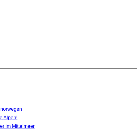
rdnorwegen
e Alpen!
r im Mittelmeer