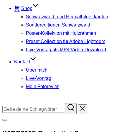
Shop
Schwarzwald- und Heimatbilder kaufen
Sondereditionen Schwarzwald
Poster-Kollektion mit Holzrahmen
Preset Collection für Adobe Lightroom
Live-Vortrag als MP4 Video-Download
Kontakt
Über mich
Live-Vortrag
Mein Fotorevier
Instagram
Facebook
YouTube
TikTok
Suchen
nach:
Seitenleiste
&