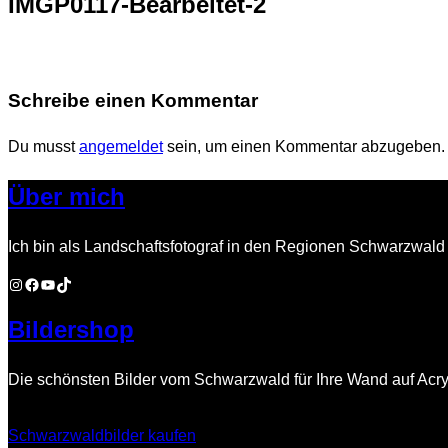
IMGP0117-Bearbeitet-2
Navigation
umschalten
Schreibe einen Kommentar
Du musst
angemeldet
sein, um einen Kommentar abzugeben.
Über mich
Ich bin als Landschaftsfotograf in den Regionen Schwarzwald 
Instagram
Facebook
YouTube
TikTok
Bildershop
Die schönsten Bilder vom Schwarzwald für Ihre Wand auf Acry
Schwarzwaldbilder kaufen