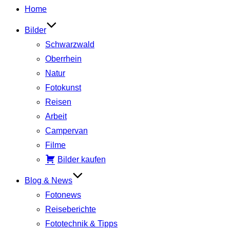
Inhalt
Home
springen
Bilder
Schwarzwald
Oberrhein
Natur
Fotokunst
Reisen
Arbeit
Campervan
Filme
Bilder kaufen
Blog & News
Fotonews
Reiseberichte
Fototechnik & Tipps