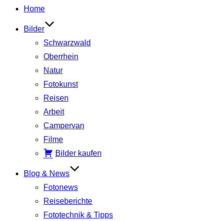
Inhalt
Home
springen
Bilder
Schwarzwald
Oberrhein
Natur
Fotokunst
Reisen
Arbeit
Campervan
Filme
Bilder kaufen
Blog & News
Fotonews
Reiseberichte
Fototechnik & Tipps