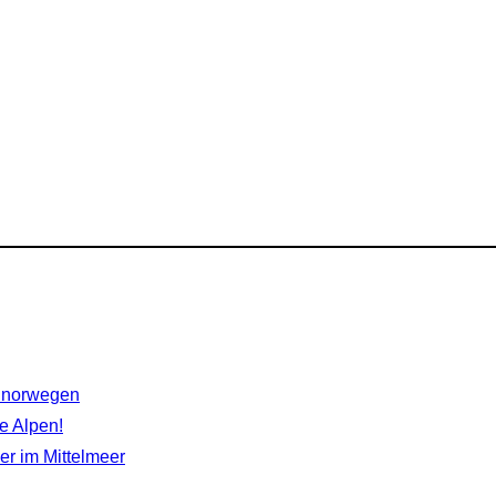
rdnorwegen
e Alpen!
r im Mittelmeer