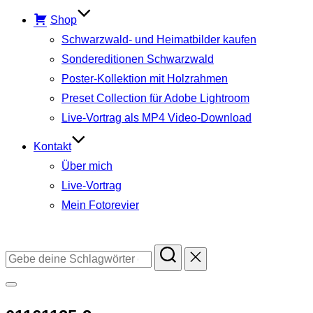
Shop
Schwarzwald- und Heimatbilder kaufen
Sondereditionen Schwarzwald
Poster-Kollektion mit Holzrahmen
Preset Collection für Adobe Lightroom
Live-Vortrag als MP4 Video-Download
Kontakt
Über mich
Live-Vortrag
Mein Fotorevier
Instagram
Facebook
YouTube
TikTok
Suchen
nach:
Seitenleiste
&