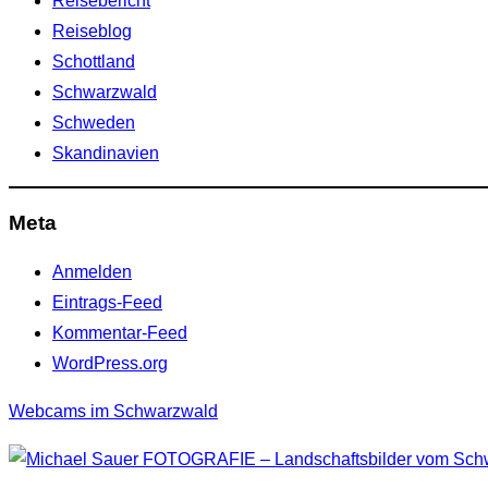
Reisebericht
Reiseblog
Schottland
Schwarzwald
Schweden
Skandinavien
Meta
Anmelden
Eintrags-Feed
Kommentar-Feed
WordPress.org
Webcams im Schwarzwald
Zum