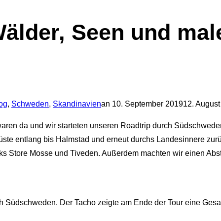
der, Seen und male
Veröffentlicht
og
,
Schweden
,
Skandinavien
an
10. September 2019
12. August
am
waren da und wir starteten unseren Roadtrip durch Südschwede
üste entlang bis Halmstad und erneut durchs Landesinnere zurü
rks Store Mosse und Tiveden. Außerdem machten wir einen Ab
ch Südschweden. Der Tacho zeigte am Ende der Tour eine Gesam