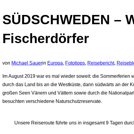
Navigation
SÜDSCHWEDEN – Wäl
umschalten
Fischerdörfer
von
Michael Sauer
in
Europa
,
Fototipps
,
Reisebericht
,
Reisebl
Im August 2019 war es mal wieder soweit: die Sommerferien 
durch das Land bis an die Westküste, dann südwärts an der K
großen Seen Vänern und Vättern sowie durch die Nationalpa
besuchten verschiedene Naturschutzreservate.
Unsere Reiseroute führte uns in insgesamt 9 Tagen dur