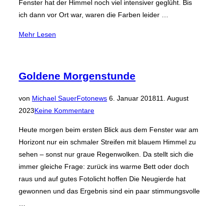
Fenster hat der Himmel noch viel intensiver geglüht. Bis
ich dann vor Ort war, waren die Farben leider …
über
Mehr
Lesen
„Glühender
Himmel
über
Goldene Morgenstunde
dem
Ried“
Veröffentlicht
von
Michael Sauer
Fotonews
6. Januar 2018
11. August
am
2023
Keine Kommentare
Heute morgen beim ersten Blick aus dem Fenster war am
Horizont nur ein schmaler Streifen mit blauem Himmel zu
sehen – sonst nur graue Regenwolken. Da stellt sich die
immer gleiche Frage: zurück ins warme Bett oder doch
raus und auf gutes Fotolicht hoffen Die Neugierde hat
gewonnen und das Ergebnis sind ein paar stimmungsvolle
…