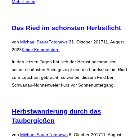
über
Mehr
Lesen
„Goldene
Morgenstunde“
Das Ried im schönsten Herbstlicht
Veröffentlicht
von
Michael Sauer
Fotonews
31. Oktober 2017
11. August
am
2023
Keine Kommentare
In den letzten Tagen hat sich der Herbst nochmal von
seiner schönsten Seite gezeigt und die Landschaft im Ried
zum Leuchten gebracht, so wie bei diesem Feld bei
Schwanau-Nonnenweier kurz vor Sonnenuntergang.
Herbstwanderung durch das
Taubergießen
Veröffentlicht
von
Michael Sauer
Fotonews
8. Oktober 2017
11. August