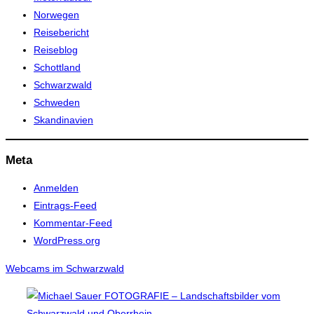
Norwegen
Reisebericht
Reiseblog
Schottland
Schwarzwald
Schweden
Skandinavien
Meta
Anmelden
Eintrags-Feed
Kommentar-Feed
WordPress.org
Webcams im Schwarzwald
Zum
Inhalt