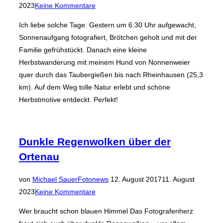
am
2023
Keine Kommentare
Ich liebe solche Tage: Gestern um 6:30 Uhr aufgewacht,
Sonnenaufgang fotografiert, Brötchen geholt und mit der
Familie gefrühstückt. Danach eine kleine
Herbstwanderung mit meinem Hund von Nonnenweier
quer durch das Taubergießen bis nach Rheinhausen (25,3
km). Auf dem Weg tolle Natur erlebt und schöne
Herbstmotive entdeckt. Perfekt!
Dunkle Regenwolken über der
Ortenau
Veröffentlicht
von
Michael Sauer
Fotonews
12. August 2017
11. August
am
2023
Keine Kommentare
Wer braucht schon blauen Himmel Das Fotografenherz