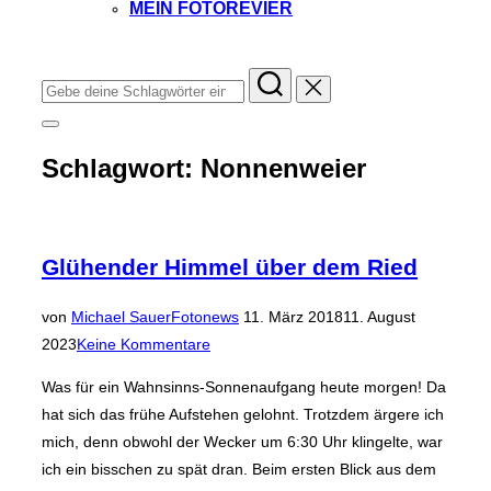
MEIN FOTOREVIER
Instagram
Facebook
YouTube
TikTok
Suchen
nach:
Seitenleiste
&
Schlagwort:
Nonnenweier
Navigation
umschalten
Glühender Himmel über dem Ried
Veröffentlicht
von
Michael Sauer
Fotonews
11. März 2018
11. August
am
2023
Keine Kommentare
Was für ein Wahnsinns-Sonnenaufgang heute morgen! Da
hat sich das frühe Aufstehen gelohnt. Trotzdem ärgere ich
mich, denn obwohl der Wecker um 6:30 Uhr klingelte, war
ich ein bisschen zu spät dran. Beim ersten Blick aus dem