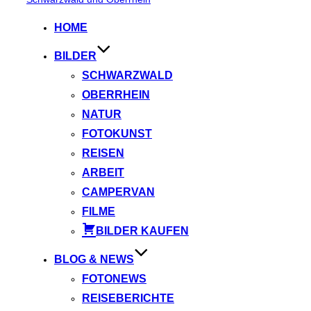
springen
HOME
BILDER
SCHWARZWALD
OBERRHEIN
NATUR
FOTOKUNST
REISEN
ARBEIT
CAMPERVAN
FILME
BILDER KAUFEN
BLOG & NEWS
FOTONEWS
REISEBERICHTE