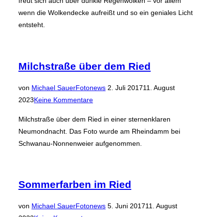
freut sich auch über dunkle Regenwolken – vor allem
wenn die Wolkendecke aufreißt und so ein geniales Licht
entsteht.
Milchstraße über dem Ried
Veröffentlicht
von
Michael Sauer
Fotonews
2. Juli 2017
11. August
am
2023
Keine Kommentare
Milchstraße über dem Ried in einer sternenklaren
Neumondnacht. Das Foto wurde am Rheindamm bei
Schwanau-Nonnenweier aufgenommen.
Sommerfarben im Ried
Veröffentlicht
von
Michael Sauer
Fotonews
5. Juni 2017
11. August