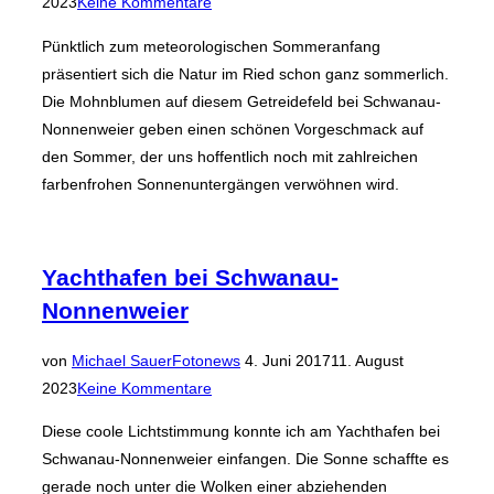
am
2023
Keine Kommentare
Pünktlich zum meteorologischen Sommeranfang
präsentiert sich die Natur im Ried schon ganz sommerlich.
Die Mohnblumen auf diesem Getreidefeld bei Schwanau-
Nonnenweier geben einen schönen Vorgeschmack auf
den Sommer, der uns hoffentlich noch mit zahlreichen
farbenfrohen Sonnenuntergängen verwöhnen wird.
Yachthafen bei Schwanau-
Nonnenweier
Veröffentlicht
von
Michael Sauer
Fotonews
4. Juni 2017
11. August
am
2023
Keine Kommentare
Diese coole Lichtstimmung konnte ich am Yachthafen bei
Schwanau-Nonnenweier einfangen. Die Sonne schaffte es
gerade noch unter die Wolken einer abziehenden