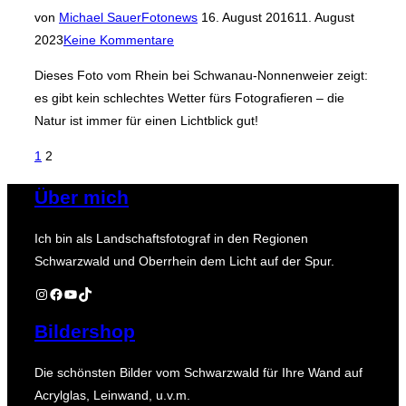
Veröffentlicht
von
Michael Sauer
Fotonews
16. August 2016
11. August
am
2023
Keine Kommentare
Dieses Foto vom Rhein bei Schwanau-Nonnenweier zeigt:
es gibt kein schlechtes Wetter fürs Fotografieren – die
Natur ist immer für einen Lichtblick gut!
Seitennummerierung
1
2
der
Über mich
Beiträge
Ich bin als Landschaftsfotograf in den Regionen
Schwarzwald und Oberrhein dem Licht auf der Spur.
Instagram
Facebook
YouTube
TikTok
Bildershop
Die schönsten Bilder vom Schwarzwald für Ihre Wand auf
Acrylglas, Leinwand, u.v.m.