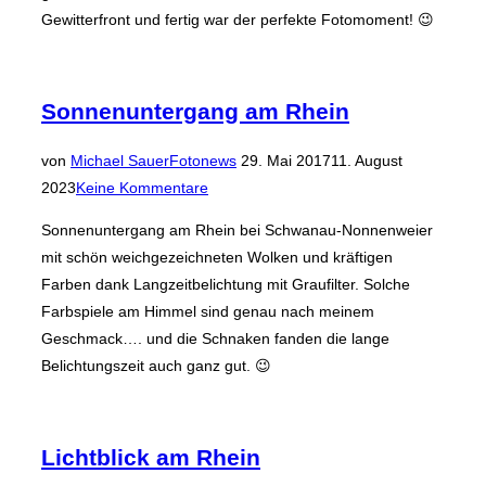
Gewitterfront und fertig war der perfekte Fotomoment! 😉
Sonnenuntergang am Rhein
Veröffentlicht
von
Michael Sauer
Fotonews
29. Mai 2017
11. August
am
2023
Keine Kommentare
Sonnenuntergang am Rhein bei Schwanau-Nonnenweier
mit schön weichgezeichneten Wolken und kräftigen
Farben dank Langzeitbelichtung mit Graufilter. Solche
Farbspiele am Himmel sind genau nach meinem
Geschmack…. und die Schnaken fanden die lange
Belichtungszeit auch ganz gut. 😉
Lichtblick am Rhein