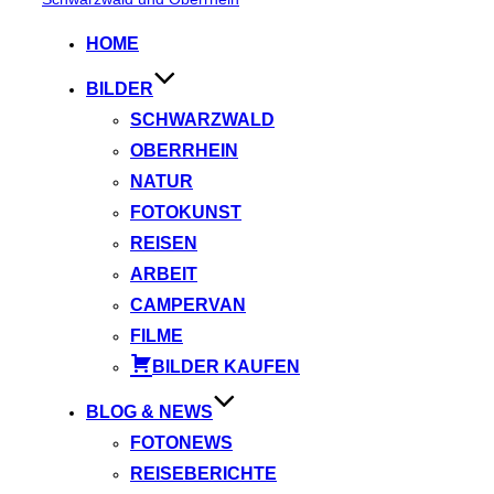
springen
HOME
BILDER
SCHWARZWALD
OBERRHEIN
NATUR
FOTOKUNST
REISEN
ARBEIT
CAMPERVAN
FILME
BILDER KAUFEN
BLOG & NEWS
FOTONEWS
REISEBERICHTE