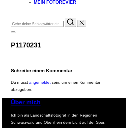
MEIN FOTOREVIER
Instagram
Facebook
YouTube
TikTok
Suchen
nach:
Seitenleiste
&
Navigation
P1170231
umschalten
Schreibe einen Kommentar
Du musst
angemeldet
sein, um einen Kommentar
abzugeben.
Über mich
Ich bin als Landschaftsfotograf in den Regionen
Schwarzwald und Oberrhein dem Licht auf der Spur.