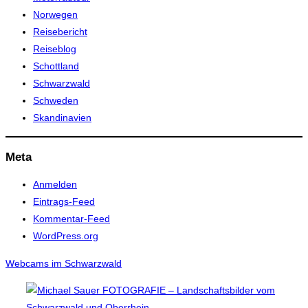
Norwegen
Reisebericht
Reiseblog
Schottland
Schwarzwald
Schweden
Skandinavien
Meta
Anmelden
Eintrags-Feed
Kommentar-Feed
WordPress.org
Webcams im Schwarzwald
Zum
Inhalt